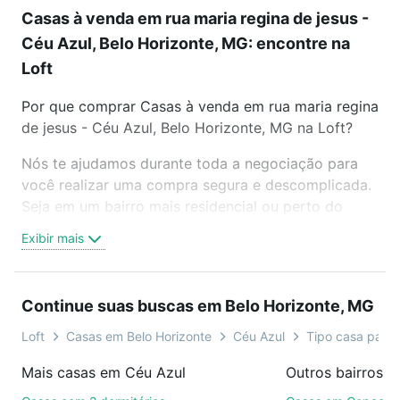
Casas à venda em rua maria regina de jesus -
Céu Azul, Belo Horizonte, MG: encontre na
Loft
Por que comprar Casas à venda em rua maria regina
de jesus - Céu Azul, Belo Horizonte, MG na Loft?
Nós te ajudamos durante toda a negociação para
você realizar uma compra segura e descomplicada.
Seja em um bairro mais residencial ou perto do
trabalho e do metrô, aqui você vai encontrar a
Exibir mais
oferta ideal de Casas à venda em rua maria regina
de jesus - Céu Azul, Belo Horizonte, MG para
conquistar seu sonho. Agende uma visita presencial
Continue suas buscas em Belo Horizonte, MG
ou por videochamada, é grátis, sem compromisso e
você ainda conta com mais de 46 mil corretores e
Loft
Casas em Belo Horizonte
Céu Azul
Tipo casa padr
imobiliárias te ajudando na compra, venda ou troca
Mais casas em Céu Azul
de imóveis.