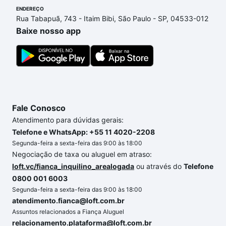
ENDEREÇO
Se ainda tem alguma dúvida dos custos envolvidos
Rua Tabapuã, 743 - Itaim Bibi, São Paulo - SP, 04533-012
no processo de compra, veja em nosso portal
Baixe nosso app
quanto custa comprar um apartamento
e conte com
a gente para comprar o imóvel dos seus sonhos
com segurança e conforto. Loft, com você até as
chaves.
Fale Conosco
Atendimento para dúvidas gerais:
Telefone e WhatsApp: +55 11 4020-2208
Segunda-feira a sexta-feira das 9:00 às 18:00
Negociação de taxa ou aluguel em atraso:
loft.vc/fianca_inquilino_arealogada
ou através do
Telefone
0800 001 6003
Segunda-feira a sexta-feira das 9:00 às 18:00
atendimento.fianca@loft.com.br
Assuntos relacionados a Fiança Aluguel
relacionamento.plataforma@loft.com.br