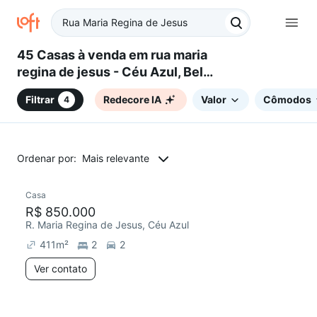
45 Casas à venda em rua maria
regina de jesus - Céu Azul, Belo
Horizonte, MG
Filtrar
Redecore IA
Valor
Cômodos
4
Ordenar por:
Mais relevante
Casa
R$ 850.000
R. Maria Regina de Jesus, Céu Azul
411
m²
2
2
Ver contato