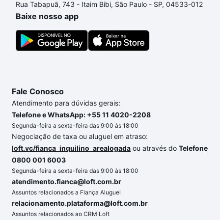
Rua Tabapuã, 743 - Itaim Bibi, São Paulo - SP, 04533-012
um apartamento
e conte com a gente para comprar
Baixe nosso app
o imóvel dos seus sonhos com segurança e
conforto. Loft, com você até as chaves.
Fale Conosco
Atendimento para dúvidas gerais:
Telefone e WhatsApp: +55 11 4020-2208
Segunda-feira a sexta-feira das 9:00 às 18:00
Negociação de taxa ou aluguel em atraso:
loft.vc/fianca_inquilino_arealogada
ou através do
Telefone
0800 001 6003
Segunda-feira a sexta-feira das 9:00 às 18:00
atendimento.fianca@loft.com.br
Assuntos relacionados a Fiança Aluguel
relacionamento.plataforma@loft.com.br
Assuntos relacionados ao CRM Loft