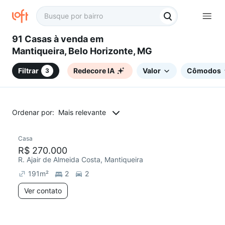
91 Casas à venda em
Mantiqueira, Belo Horizonte, MG
Filtrar
Redecore IA
Valor
Cômodos
3
Ordenar por:
Mais relevante
Casa
R$ 270.000
R. Ajair de Almeida Costa, Mantiqueira
191
m²
2
2
Ver contato