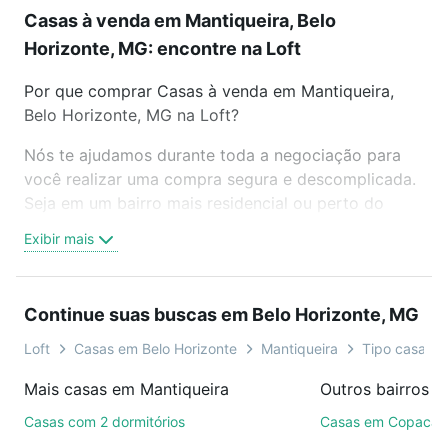
Casas à venda em Mantiqueira, Belo
Horizonte, MG: encontre na Loft
Por que comprar Casas à venda em Mantiqueira,
Belo Horizonte, MG na Loft?
Nós te ajudamos durante toda a negociação para
você realizar uma compra segura e descomplicada.
Seja em um bairro mais residencial ou perto do
trabalho e do metrô, aqui você vai encontrar a
Exibir mais
oferta ideal de Casas à venda em Mantiqueira, Belo
Horizonte, MG para conquistar seu sonho. Agende
uma visita presencial ou por videochamada, é grátis,
Continue suas buscas em Belo Horizonte, MG
sem compromisso e você ainda conta com mais de
46 mil corretores e imobiliárias te ajudando na
Loft
Casas em Belo Horizonte
Mantiqueira
Tipo casa pa
compra, venda ou troca de imóveis.
Mais casas em Mantiqueira
Como escolher um imóvel?
Casas com 2 dormitórios
Casas em Copacab