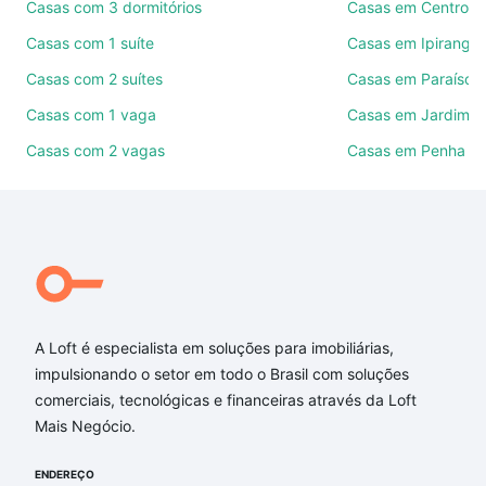
Use barra de busca no topo para pesquisar por
Casas com 3 dormitórios
Casas em Centro
ruas, bairros e até condomínios favoritos. Você
Casas com 1 suíte
Casas em Ipiranga
também pode usar os filtros como quantidade de
Casas com 2 suítes
Casas em Paraíso
quartos, suítes, com ou sem vaga de garagem para
combinar perfeitamente com o preço, metragem e
Casas com 1 vaga
Casas em Jardim A
comodidades, como piscina, academia, salão de
Casas com 2 vagas
Casas em Penha
festas ou área verde e encontrar Casas à venda em
Mantiqueira, Belo Horizonte, MG ideal para você na
Loft.
Qual o preço de Casas à venda em Mantiqueira,
Belo Horizonte, MG?
Aqui na Loft temos a oferta ideal para você, com
A Loft é especialista em soluções para imobiliárias,
Casas à venda em Mantiqueira, Belo Horizonte, MG
impulsionando o setor em todo o Brasil com soluções
que custam a partir de R$ 0 e com nossas opções
comerciais, tecnológicas e financeiras através da Loft
de financiamento imobiliário as parcelas podem se
Mais Negócio.
adequar ao seu orçamento. Se ainda tem alguma
dúvida dos custos envolvidos no processo de
ENDEREÇO
compra, veja em nosso portal
quanto custa comprar