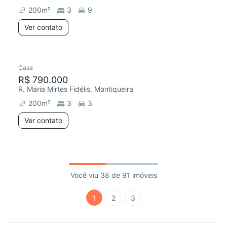
200
m²
3
9
Ver contato
Casa
R$ 790.000
R. Maria Mirtes Fidélis, Mantiqueira
200
m²
3
3
Ver contato
Você viu 38 de 91 imóveis
1
2
3