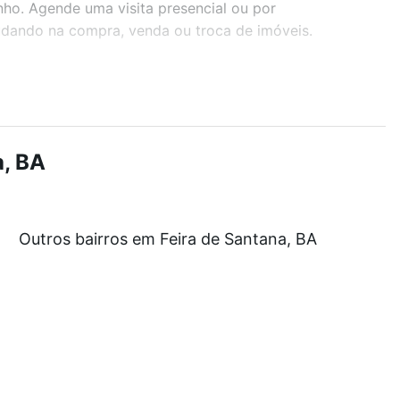
nho. Agende uma visita presencial ou por
judando na compra, venda ou troca de imóveis.
r os filtros como quantidade de quartos, suítes, com
demia, salão de festas ou área verde e encontrar
a, BA
 de R$ 0 e com nossas opções de financiamento
Outros bairros em Feira de Santana, BA
 no processo de compra, veja em nosso portal
quanto
nforto. Loft, com você até as chaves.