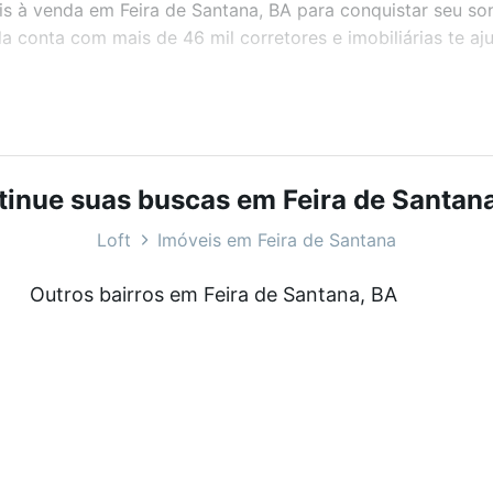
eis à venda em Feira de Santana, BA para conquistar seu so
 conta com mais de 46 mil corretores e imobiliárias te a
bairros e até condomínios favoritos. Você também pode usa
com o preço, metragem e comodidades, como piscina, aca
cê na Loft.
inue suas buscas em Feira de Santan
ntana, BA?
Loft
Imóveis em Feira de Santana
veis à venda em Feira de Santana, BA que custam a partir
Outros bairros em Feira de Santana, BA
amento. Se ainda tem alguma dúvida dos custos envolvidos
ara comprar o imóvel dos seus sonhos com segurança e co