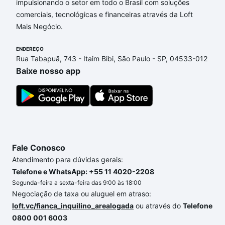
adequar ao seu orçamento. Se ainda tem alguma
impulsionando o setor em todo o Brasil com soluções
dúvida dos custos envolvidos no processo de
comerciais, tecnológicas e financeiras através da Loft
compra, veja em nosso portal
quanto custa comprar
Mais Negócio.
um apartamento
e conte com a gente para comprar
o imóvel dos seus sonhos com segurança e
ENDEREÇO
Rua Tabapuã, 743 - Itaim Bibi, São Paulo - SP, 04533-012
conforto. Loft, com você até as chaves.
Baixe nosso app
Fale Conosco
Atendimento para dúvidas gerais:
Telefone e WhatsApp: +55 11 4020-2208
Segunda-feira a sexta-feira das 9:00 às 18:00
Negociação de taxa ou aluguel em atraso:
loft.vc/fianca_inquilino_arealogada
ou através do
Telefone
0800 001 6003