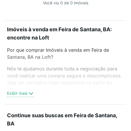
Você viu 0 de 0 imóveis
Imóveis à venda em Feira de Santana, BA:
encontre na Loft
Por que comprar Imóveis à venda em Feira de
Santana, BA na Loft?
Nós te ajudamos durante toda a negociação para
você realizar uma compra segura e descomplicada.
Seja em um bairro mais residencial ou perto do
trabalho e do metrô, aqui você vai encontrar a
Exibir mais
oferta ideal de Imóveis à venda em Feira de
Santana, BA para conquistar seu sonho. Agende
uma visita presencial ou por videochamada, é grátis,
Continue suas buscas em Feira de Santana,
sem compromisso e você ainda conta com mais de
BA
46 mil corretores e imobiliárias te ajudando na