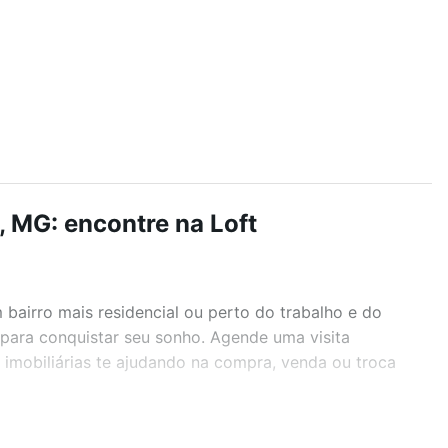
, MG: encontre na Loft
airro mais residencial ou perto do trabalho e do
G para conquistar seu sonho. Agende uma visita
imobiliárias te ajudando na compra, venda ou troca