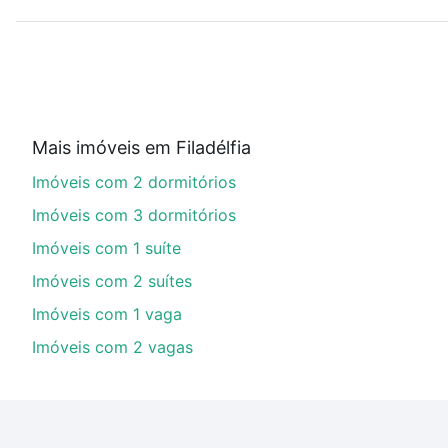
Use barra de busca no topo para pesquisar por ruas, 
ou sem vaga de garagem para combinar perfeitamente 
Imóveis à venda em avenida bandeirantes - Filadélfia, 
Qual o preço de Imóveis à venda em avenida band
Mais imóveis em Filadélfia
Aqui na Loft temos a oferta ideal para você, com Imó
Imóveis com 2 dormitórios
de financiamento imobiliário as parcelas podem se a
nosso portal
quanto custa comprar um apartamento
e
Imóveis com 3 dormitórios
chaves.
Imóveis com 1 suíte
Imóveis com 2 suítes
Imóveis com 1 vaga
Imóveis com 2 vagas