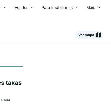
r
Vender
Para Imobiliárias
Mais
Ver mapa
Ver
s taxas
a o seu