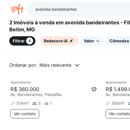
2 Imóveis à venda em avenida bandeirantes - Filadélfia,
Betim, MG
Filtrar
Redecore IA
Valor
Cômodos
3
Ordenar por:
Mais relevante
Apartamento
Apartamento
Redecorar
Redecor
R$ 360.000
R$ 1.499.
Av. Bandeirantes, Filadélfia
Av. Bandeiran
104
m²
3
1
369
m²
Ver contato
Ver contat