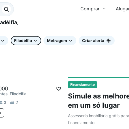
Comprar
Aluga
Filadélfia
Metragem
Criar alerta
ar
Financiamento
000
tes, Filadélfia
Simule as melhore
3
2
em um só lugar
o
Assessoria imobiliária grátis par
financiamento.