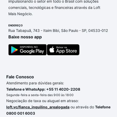
financiamento imobiliário as parcelas podem se
impulsionando o setor em todo o Brasil com soluções
adequar ao seu orçamento. Se ainda tem alguma
comerciais, tecnológicas e financeiras através da Loft
dúvida dos custos envolvidos no processo de
Mais Negócio.
compra, veja em nosso portal
quanto custa comprar
um apartamento
e conte com a gente para comprar
ENDEREÇO
Rua Tabapuã, 743 - Itaim Bibi, São Paulo - SP, 04533-012
o imóvel dos seus sonhos com segurança e
Baixe nosso app
conforto. Loft, com você até as chaves.
Fale Conosco
Atendimento para dúvidas gerais:
Telefone e WhatsApp: +55 11 4020-2208
Segunda-feira a sexta-feira das 9:00 às 18:00
Negociação de taxa ou aluguel em atraso:
loft.vc/fianca_inquilino_arealogada
ou através do
Telefone
0800 001 6003