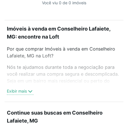
Você viu 0 de 0 imóveis
Imóveis à venda em Conselheiro Lafaiete,
MG: encontre na Loft
Por que comprar Imóveis à venda em Conselheiro
Lafaiete, MG na Loft?
Nós te ajudamos durante toda a negociação para
você realizar uma compra segura e descomplicada.
Seja em um bairro mais residencial ou perto do
trabalho e do metrô, aqui você vai encontrar a
Exibir mais
oferta ideal de Imóveis à venda em Conselheiro
Lafaiete, MG para conquistar seu sonho. Agende
uma visita presencial ou por videochamada, é grátis,
Continue suas buscas em Conselheiro
sem compromisso e você ainda conta com mais de
Lafaiete, MG
46 mil corretores e imobiliárias te ajudando na