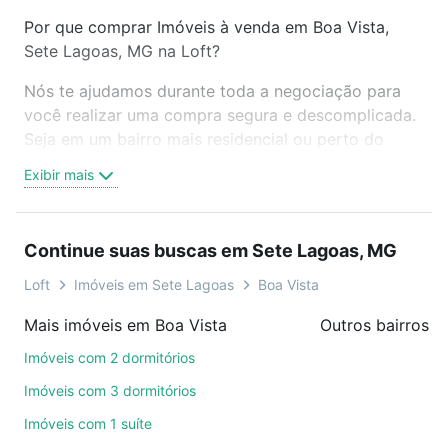
Por que comprar Imóveis à venda em Boa Vista,
Sete Lagoas, MG na Loft?
Nós te ajudamos durante toda a negociação para
você realizar uma compra segura e descomplicada.
Seja em um bairro mais residencial ou perto do
trabalho e do metrô, aqui você vai encontrar a
Exibir mais
oferta ideal de Imóveis à venda em Boa Vista, Sete
Lagoas, MG para conquistar seu sonho. Agende uma
visita presencial ou por videochamada, é grátis, sem
Continue suas buscas em Sete Lagoas, MG
compromisso e você ainda conta com mais de 46
mil corretores e imobiliárias te ajudando na compra,
Loft
Imóveis em Sete Lagoas
Boa Vista
venda ou troca de imóveis.
Mais imóveis em Boa Vista
Como escolher um imóvel?
Imóveis com 2 dormitórios
Use barra de busca no topo para pesquisar por
Imóveis com 3 dormitórios
ruas, bairros e até condomínios favoritos. Você
Imóveis com 1 suíte
também pode usar os filtros como quantidade de