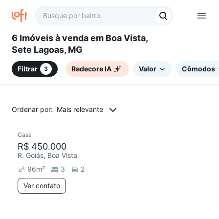
6 Imóveis à venda em Boa Vista,
Sete Lagoas, MG
Filtrar
Redecore IA
Valor
Cômodos
3
Ordenar por:
Mais relevante
Casa
Redecorar
R$ 450.000
R. Goiás, Boa Vista
96
m²
3
2
Ver contato