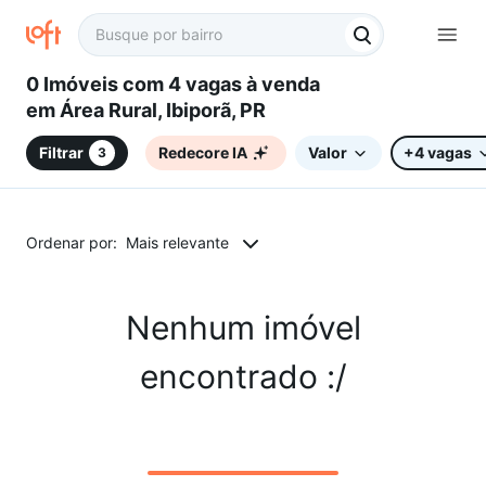
0 Imóveis com 4 vagas à venda
em Área Rural, Ibiporã, PR
Filtrar
Redecore IA
Valor
+4 vagas
3
Ordenar por:
Mais relevante
Nenhum imóvel
encontrado :/