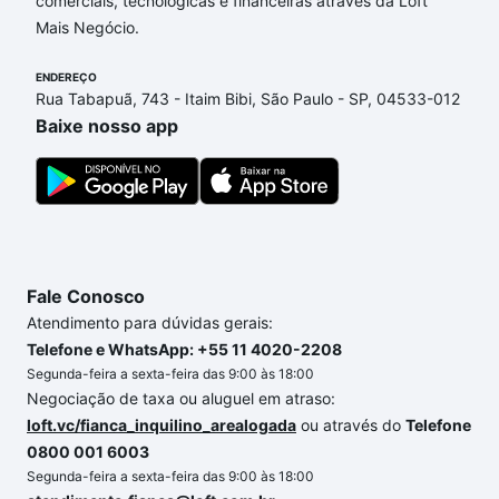
comerciais, tecnológicas e financeiras através da Loft
nossas opções de financiamento imobiliário as
Mais Negócio.
parcelas podem se adequar ao seu orçamento. Se
ainda tem alguma dúvida dos custos envolvidos no
ENDEREÇO
processo de compra, veja em nosso portal
quanto
Rua Tabapuã, 743 - Itaim Bibi, São Paulo - SP, 04533-012
custa comprar um apartamento
e conte com a
Baixe nosso app
gente para comprar o imóvel dos seus sonhos com
segurança e conforto. Loft, com você até as
chaves.
Fale Conosco
Atendimento para dúvidas gerais:
Telefone e WhatsApp: +55 11 4020-2208
Segunda-feira a sexta-feira das 9:00 às 18:00
Negociação de taxa ou aluguel em atraso:
loft.vc/fianca_inquilino_arealogada
ou através do
Telefone
0800 001 6003
Segunda-feira a sexta-feira das 9:00 às 18:00