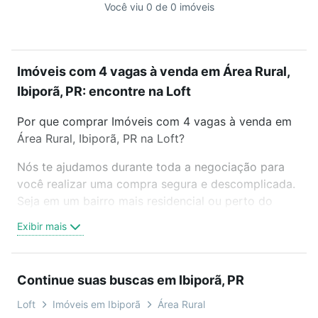
Você viu 0 de 0 imóveis
Imóveis com 4 vagas à venda em Área Rural,
Ibiporã, PR: encontre na Loft
Por que comprar Imóveis com 4 vagas à venda em
Área Rural, Ibiporã, PR na Loft?
Nós te ajudamos durante toda a negociação para
você realizar uma compra segura e descomplicada.
Seja em um bairro mais residencial ou perto do
trabalho e do metrô, aqui você vai encontrar a
Exibir mais
oferta ideal de Imóveis com 4 vagas à venda em
Área Rural, Ibiporã, PR para conquistar seu sonho.
Agende uma visita presencial ou por videochamada,
Continue suas buscas em Ibiporã, PR
é grátis, sem compromisso e você ainda conta com
mais de 46 mil corretores e imobiliárias te ajudando
Loft
Imóveis em Ibiporã
Área Rural