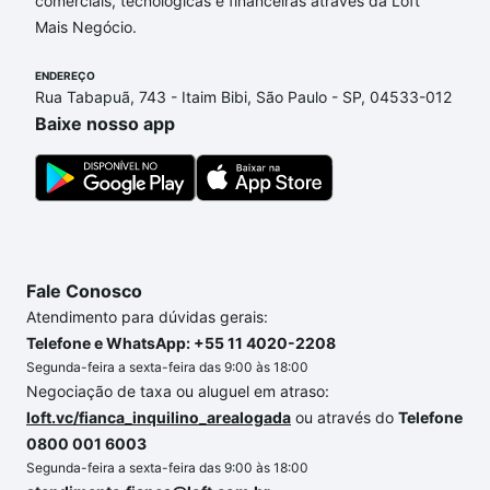
comerciais, tecnológicas e financeiras através da Loft
Ibiporã, PR que custam a partir de R$ 0 e com
Mais Negócio.
nossas opções de financiamento imobiliário as
parcelas podem se adequar ao seu orçamento. Se
ENDEREÇO
ainda tem alguma dúvida dos custos envolvidos no
Rua Tabapuã, 743 - Itaim Bibi, São Paulo - SP, 04533-012
processo de compra, veja em nosso portal
quanto
Baixe nosso app
custa comprar um apartamento
e conte com a
gente para comprar o imóvel dos seus sonhos com
segurança e conforto. Loft, com você até as
chaves.
Fale Conosco
Atendimento para dúvidas gerais:
Telefone e WhatsApp: +55 11 4020-2208
Segunda-feira a sexta-feira das 9:00 às 18:00
Negociação de taxa ou aluguel em atraso:
loft.vc/fianca_inquilino_arealogada
ou através do
Telefone
0800 001 6003
Segunda-feira a sexta-feira das 9:00 às 18:00