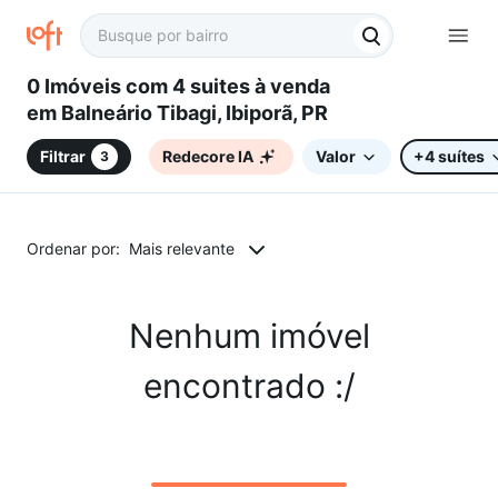
0 Imóveis com 4 suites à venda
em Balneário Tibagi, Ibiporã, PR
Filtrar
Redecore IA
Valor
+4 suítes
3
Ordenar por:
Mais relevante
Nenhum imóvel
encontrado :/