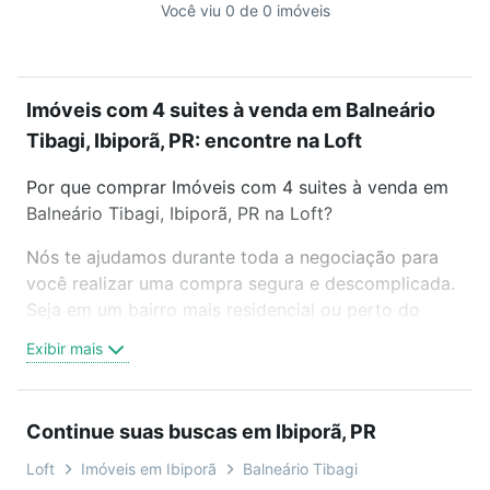
Você viu 0 de 0 imóveis
Imóveis com 4 suites à venda em Balneário
Tibagi, Ibiporã, PR: encontre na Loft
Por que comprar Imóveis com 4 suites à venda em
Balneário Tibagi, Ibiporã, PR na Loft?
Nós te ajudamos durante toda a negociação para
você realizar uma compra segura e descomplicada.
Seja em um bairro mais residencial ou perto do
trabalho e do metrô, aqui você vai encontrar a
Exibir mais
oferta ideal de Imóveis com 4 suites à venda em
Balneário Tibagi, Ibiporã, PR para conquistar seu
sonho. Agende uma visita presencial ou por
Continue suas buscas em Ibiporã, PR
videochamada, é grátis, sem compromisso e você
ainda conta com mais de 46 mil corretores e
Loft
Imóveis em Ibiporã
Balneário Tibagi