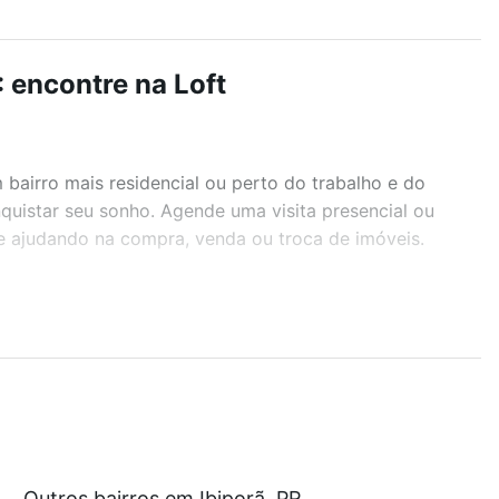
: encontre na Loft
airro mais residencial ou perto do trabalho e do
nquistar seu sonho. Agende uma visita presencial ou
te ajudando na compra, venda ou troca de imóveis.
r os filtros como quantidade de quartos, suítes, com
demia, salão de festas ou área verde e encontrar
ustam a partir de R$ 0 e com nossas opções de
Outros bairros em Ibiporã, PR