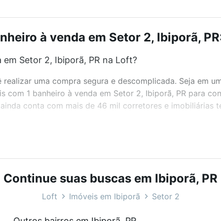
heiro à venda em Setor 2, Ibiporã, PR
em Setor 2, Ibiporã, PR na Loft?
realizar uma compra segura e descomplicada. Seja em um b
eis com 1 banheiro à venda em Setor 2, Ibiporã, PR para co
inda conta com mais de 46 mil corretores e imobiliárias 
bairros e até condomínios favoritos. Você também pode usa
com o preço, metragem e comodidades, como piscina, aca
R ideal para você na Loft.
Continue suas buscas em Ibiporã, PR
em Setor 2, Ibiporã, PR?
Loft
Imóveis em Ibiporã
Setor 2
veis com 1 banheiro à venda em Setor 2, Ibiporã, PR que c
Outros bairros em Ibiporã, PR