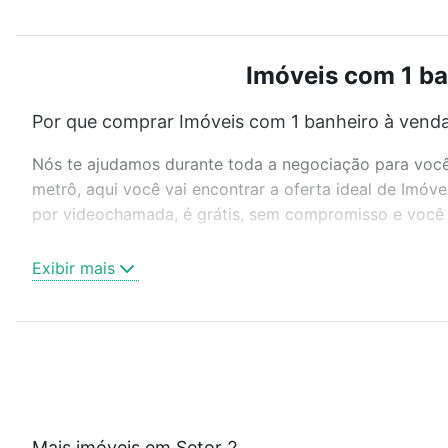
Imóveis com 1 ban
Por que comprar Imóveis com 1 banheiro à venda 
Nós te ajudamos durante toda a negociação para você 
metrô, aqui você vai encontrar a oferta ideal de Imóv
por videochamada, é grátis, sem compromisso e você a
Como escolher um imóvel?
Exibir mais
Use barra de busca no topo para pesquisar por ruas, 
ou sem vaga de garagem para combinar perfeitamente 
Imóveis com 1 banheiro à venda em Setor 2, Ibiporã, P
Qual o preço de Imóveis com 1 banheiro à venda 
Aqui na Loft temos a oferta ideal para você, com Imó
Mais imóveis em Setor 2