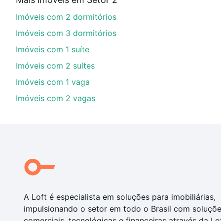
financiamento imobiliário as parcelas podem se adeq
Imóveis com 2 dormitórios
portal
quanto custa comprar um apartamento
e conte
Imóveis com 3 dormitórios
Imóveis com 1 suíte
Imóveis com 2 suítes
Imóveis com 1 vaga
Imóveis com 2 vagas
A Loft é especialista em soluções para imobiliárias,
impulsionando o setor em todo o Brasil com soluçõ
comerciais, tecnológicas e financeiras através da Lo