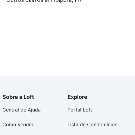
tos envolvidos no processo de compra, veja em nosso
egurança e conforto. Loft, com você até as chaves.
Sobre a Loft
Explore
Central de Ajuda
Portal Loft
Como vender
Lista de Condomínios