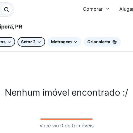
Comprar
Aluga
r 2, Ibiporã, PR
ros
Setor 2
Metragem
Criar alerta
Nenhum imóvel encontrado :/
Você viu 0 de 0 imóveis