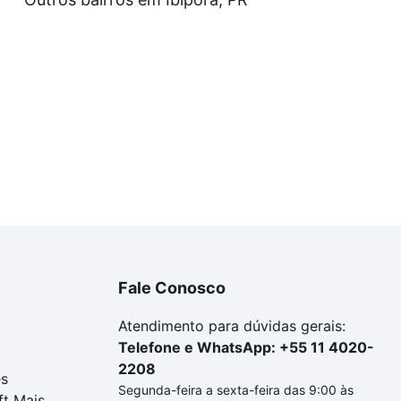
uar ao seu orçamento. Se ainda tem alguma dúvida dos cus
 com a gente para comprar o imóvel dos seus sonhos com s
Fale Conosco
Atendimento para dúvidas gerais:
Telefone e WhatsApp: +55 11 4020-
2208
es
Segunda-feira a sexta-feira das 9:00 às
ft Mais