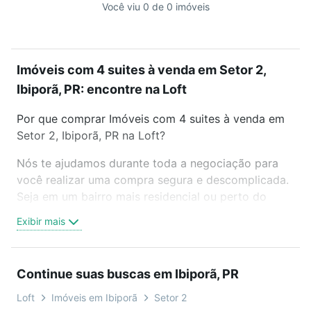
Você viu 0 de 0 imóveis
Imóveis com 4 suites à venda em Setor 2,
Ibiporã, PR: encontre na Loft
Por que comprar Imóveis com 4 suites à venda em
Setor 2, Ibiporã, PR na Loft?
Nós te ajudamos durante toda a negociação para
você realizar uma compra segura e descomplicada.
Seja em um bairro mais residencial ou perto do
trabalho e do metrô, aqui você vai encontrar a
Exibir mais
oferta ideal de Imóveis com 4 suites à venda em
Setor 2, Ibiporã, PR para conquistar seu sonho.
Agende uma visita presencial ou por videochamada,
Continue suas buscas em Ibiporã, PR
é grátis, sem compromisso e você ainda conta com
mais de 46 mil corretores e imobiliárias te ajudando
Loft
Imóveis em Ibiporã
Setor 2