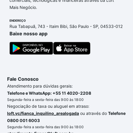
comerciais, tecnológicas e financeiras através da Loft
opções de financiamento imobiliário as parcelas
Mais Negócio.
podem se adequar ao seu orçamento. Se ainda tem
alguma dúvida dos custos envolvidos no processo
ENDEREÇO
de compra, veja em nosso portal
quanto custa
Rua Tabapuã, 743 - Itaim Bibi, São Paulo - SP, 04533-012
comprar um apartamento
e conte com a gente para
Baixe nosso app
comprar o imóvel dos seus sonhos com segurança e
conforto. Loft, com você até as chaves.
Fale Conosco
Atendimento para dúvidas gerais:
Telefone e WhatsApp: +55 11 4020-2208
Segunda-feira a sexta-feira das 9:00 às 18:00
Negociação de taxa ou aluguel em atraso:
loft.vc/fianca_inquilino_arealogada
ou através do
Telefone
0800 001 6003
Segunda-feira a sexta-feira das 9:00 às 18:00