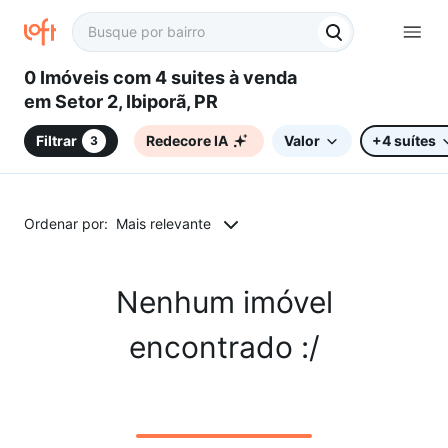
0 Imóveis com 4 suites à venda
em Setor 2, Ibiporã, PR
Filtrar
Redecore IA
Valor
+4 suítes
3
Ordenar por:
Mais relevante
Nenhum imóvel
encontrado :/