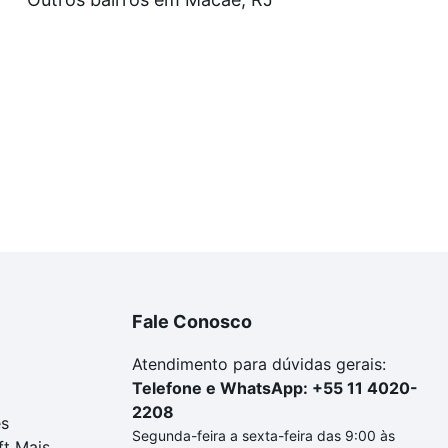
a tem alguma dúvida dos custos envolvidos no processo d
imóvel dos seus sonhos com segurança e conforto. Loft, c
Fale Conosco
Atendimento para dúvidas gerais:
Telefone e WhatsApp: +55 11 4020-
2208
es
Segunda-feira a sexta-feira das 9:00 às
ft Mais