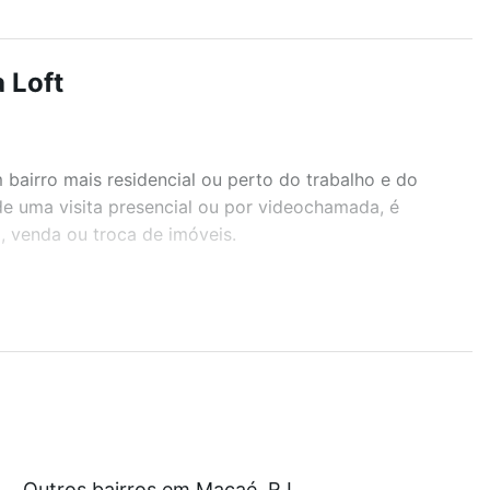
 Loft
airro mais residencial ou perto do trabalho e do
de uma visita presencial ou por videochamada, é
, venda ou troca de imóveis.
r os filtros como quantidade de quartos, suítes, com
demia, salão de festas ou área verde e encontrar
om nossas opções de financiamento imobiliário as
Outros bairros em Macaé, RJ