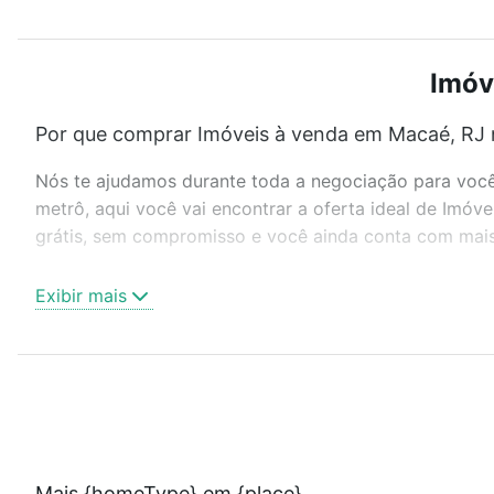
Imóv
Por que comprar Imóveis à venda em Macaé, RJ 
Nós te ajudamos durante toda a negociação para você 
metrô, aqui você vai encontrar a oferta ideal de Imó
grátis, sem compromisso e você ainda conta com mais 
Como escolher um imóvel?
Exibir mais
Use barra de busca no topo para pesquisar por ruas, 
ou sem vaga de garagem para combinar perfeitamente 
Imóveis à venda em Macaé, RJ ideal para você na Loft
Qual o preço de Imóveis à venda em Macaé, RJ?
Aqui na Loft temos a oferta ideal para você, com Imó
Mais {homeType} em {place}