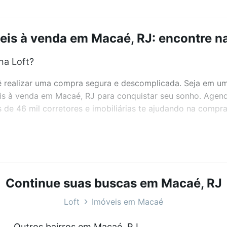
eis à venda em Macaé, RJ: encontre na
na Loft?
realizar uma compra segura e descomplicada. Seja em um b
veis à venda em Macaé, RJ para conquistar seu sonho. Agen
de 46 mil corretores e imobiliárias te ajudando na compra
bairros e até condomínios favoritos. Você também pode usa
com o preço, metragem e comodidades, como piscina, aca
.
Continue suas buscas em Macaé, RJ
Loft
Imóveis em Macaé
veis à venda em Macaé, RJ que custam a partir de R$ 0 e c
Outros bairros em Macaé, RJ