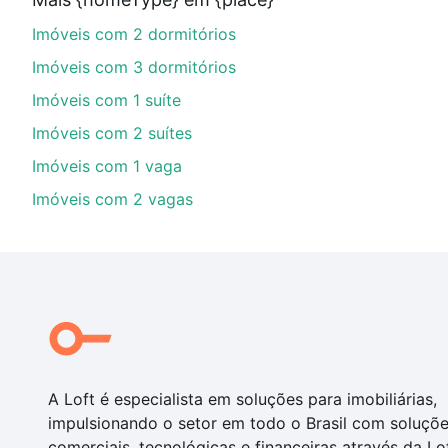
parcelas podem se adequar ao seu orçamento. Se aind
Imóveis com 2 dormitórios
um apartamento
e conte com a gente para comprar o 
Imóveis com 3 dormitórios
Imóveis com 1 suíte
Imóveis com 2 suítes
Imóveis com 1 vaga
Imóveis com 2 vagas
A Loft é especialista em soluções para imobiliárias,
impulsionando o setor em todo o Brasil com soluçõ
comerciais, tecnológicas e financeiras através da Lo