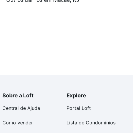
e compra, veja em nosso portal
quanto custa comprar
om você até as chaves.
Sobre a Loft
Explore
Central de Ajuda
Portal Loft
Como vender
Lista de Condomínios