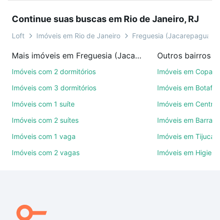
gois - Freguesia (Jacarepaguá), Rio de Janeiro, RJ
Continue suas buscas em Rio de Janeiro, RJ
para conquistar seu sonho. Agende uma visita
presencial ou por videochamada, é grátis, sem
Loft
Imóveis em Rio de Janeiro
Freguesia (Jacarepaguá)
compromisso e você ainda conta com mais de 46
Mais imóveis em Freguesia (Jacarepaguá)
mil corretores e imobiliárias te ajudando na compra,
venda ou troca de imóveis.
Imóveis com 2 dormitórios
Imóveis em Copac
Imóveis com 3 dormitórios
Imóveis em Botafo
Como escolher um imóvel?
Imóveis com 1 suíte
Imóveis em Centro
Use barra de busca no topo para pesquisar por
Imóveis com 2 suítes
Imóveis em Barra d
ruas, bairros e até condomínios favoritos. Você
também pode usar os filtros como quantidade de
Imóveis com 1 vaga
Imóveis em Tijuca
quartos, suítes, com ou sem vaga de garagem para
Imóveis com 2 vagas
Imóveis em Higienó
combinar perfeitamente com o preço, metragem e
comodidades, como piscina, academia, salão de
festas ou área verde e encontrar Imóveis à venda
em rua geminiano gois - Freguesia (Jacarepaguá),
Rio de Janeiro, RJ ideal para você na Loft.