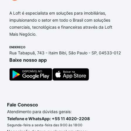
Qual o preço de Imóveis à venda em rua geminiano
gois - Freguesia (Jacarepaguá), Rio de Janeiro, RJ?
A Loft é especialista em soluções para imobiliárias,
impulsionando o setor em todo o Brasil com soluções
Aqui na Loft temos a oferta ideal para você, com
comerciais, tecnológicas e financeiras através da Loft
Imóveis à venda em rua geminiano gois - Freguesia
Mais Negócio.
(Jacarepaguá), Rio de Janeiro, RJ que custam a
partir de R$ 0 e com nossas opções de
ENDEREÇO
financiamento imobiliário as parcelas podem se
Rua Tabapuã, 743 - Itaim Bibi, São Paulo - SP, 04533-012
adequar ao seu orçamento. Se ainda tem alguma
Baixe nosso app
dúvida dos custos envolvidos no processo de
compra, veja em nosso portal
quanto custa comprar
um apartamento
e conte com a gente para comprar
o imóvel dos seus sonhos com segurança e
conforto. Loft, com você até as chaves.
Fale Conosco
Atendimento para dúvidas gerais:
Telefone e WhatsApp: +55 11 4020-2208
Segunda-feira a sexta-feira das 9:00 às 18:00