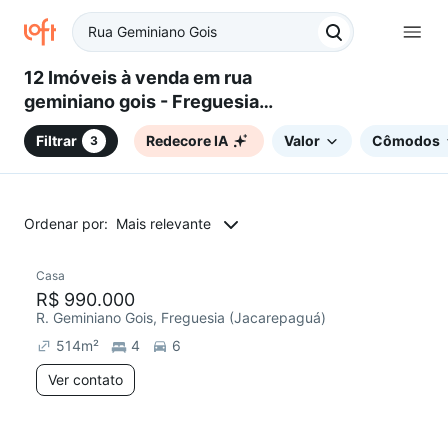
12 Imóveis à venda em rua
geminiano gois - Freguesia
(Jacarepaguá), Rio de Janeiro,
Filtrar
Redecore IA
Valor
Cômodos
3
RJ
Ordenar por:
Mais relevante
Casa
R$ 990.000
R. Geminiano Gois, Freguesia (Jacarepaguá)
514
m²
4
6
Ver contato