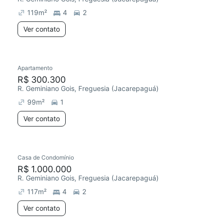
119
m²
4
2
Ver contato
Apartamento
Chegou há 3 dias
R$ 300.300
R. Geminiano Gois, Freguesia (Jacarepaguá)
99
m²
1
Ver contato
Casa de Condomínio
Chegou este mês
R$ 1.000.000
R. Geminiano Gois, Freguesia (Jacarepaguá)
117
m²
4
2
Ver contato