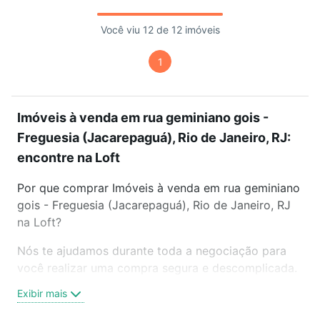
Você viu 12 de 12 imóveis
1
Imóveis à venda em rua geminiano gois -
Freguesia (Jacarepaguá), Rio de Janeiro, RJ:
encontre na Loft
Por que comprar Imóveis à venda em rua geminiano
gois - Freguesia (Jacarepaguá), Rio de Janeiro, RJ
na Loft?
Nós te ajudamos durante toda a negociação para
você realizar uma compra segura e descomplicada.
Seja em um bairro mais residencial ou perto do
Exibir mais
trabalho e do metrô, aqui você vai encontrar a
oferta ideal de Imóveis à venda em rua geminiano