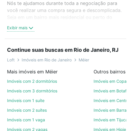
Nós te ajudamos durante toda a negociação para
você realizar uma compra segura e descomplicada.
Seja em um bairro mais residencial ou perto do
trabalho e do metrô, aqui você vai encontrar a
Exibir mais
oferta ideal de Imóveis à venda em rua soares -
Méier, Rio de Janeiro, RJ para conquistar seu sonho.
Agende uma visita presencial ou por videochamada,
Continue suas buscas em Rio de Janeiro, RJ
é grátis, sem compromisso e você ainda conta com
mais de 46 mil corretores e imobiliárias te ajudando
Loft
Imóveis em Rio de Janeiro
Méier
na compra, venda ou troca de imóveis.
Mais imóveis em Méier
Como escolher um imóvel?
Imóveis com 2 dormitórios
Imóveis em Copac
Use barra de busca no topo para pesquisar por
Imóveis com 3 dormitórios
Imóveis em Botafo
ruas, bairros e até condomínios favoritos. Você
Imóveis com 1 suíte
Imóveis em Centro
também pode usar os filtros como quantidade de
Imóveis com 2 suítes
Imóveis em Barra d
quartos, suítes, com ou sem vaga de garagem para
combinar perfeitamente com o preço, metragem e
Imóveis com 1 vaga
Imóveis em Tijuca
comodidades, como piscina, academia, salão de
Imóveis com 2 vagas
Imóveis em Higienó