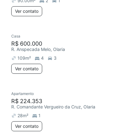
90.00
m²
2
1
Ver contato
Casa
Chegou este mês
R$ 600.000
R. Anspecada Melo, Olaria
109
m²
4
3
Ver contato
Apartamento
Chegou este mês
R$ 224.353
R. Comandante Vergueiro da Cruz, Olaria
28
m²
1
Ver contato