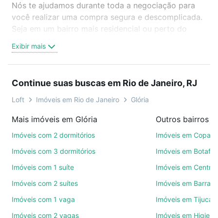
Nós te ajudamos durante toda a negociação para
você realizar uma compra segura e descomplicada.
Seja em um bairro mais residencial ou perto do
trabalho e do metrô, aqui você vai encontrar a
Exibir mais
oferta ideal de Imóveis à venda em rua otavio
freitas - Glória, Rio de Janeiro, RJ para conquistar
seu sonho. Agende uma visita presencial ou por
Continue suas buscas em Rio de Janeiro, RJ
videochamada, é grátis, sem compromisso e você
ainda conta com mais de 46 mil corretores e
Loft
Imóveis em Rio de Janeiro
Glória
imobiliárias te ajudando na compra, venda ou troca
Mais imóveis em Glória
de imóveis.
Imóveis com 2 dormitórios
Imóveis em Copac
Como escolher um imóvel?
Imóveis com 3 dormitórios
Imóveis em Botafo
Use barra de busca no topo para pesquisar por
Imóveis com 1 suíte
Imóveis em Centro
ruas, bairros e até condomínios favoritos. Você
Imóveis com 2 suítes
Imóveis em Barra d
também pode usar os filtros como quantidade de
quartos, suítes, com ou sem vaga de garagem para
Imóveis com 1 vaga
Imóveis em Tijuca
combinar perfeitamente com o preço, metragem e
Imóveis com 2 vagas
Imóveis em Higienó