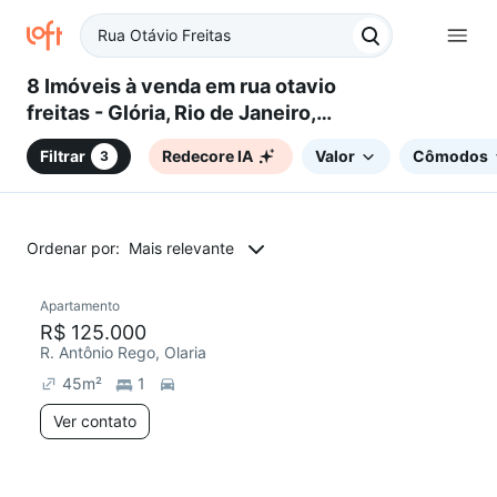
8 Imóveis à venda em rua otavio
freitas - Glória, Rio de Janeiro,
RJ
Filtrar
Redecore IA
Valor
Cômodos
3
Ordenar por:
Mais relevante
Apartamento
Redecorar
Chegou este mês
R$ 125.000
R. Antônio Rego, Olaria
45
m²
1
Ver contato