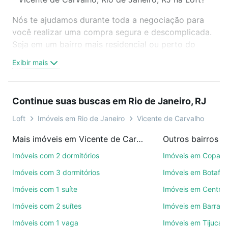
Nós te ajudamos durante toda a negociação para
você realizar uma compra segura e descomplicada.
Seja em um bairro mais residencial ou perto do
trabalho e do metrô, aqui você vai encontrar a
Exibir mais
oferta ideal de Imóveis à venda em rua capintuba -
Vicente de Carvalho, Rio de Janeiro, RJ para
conquistar seu sonho. Agende uma visita presencial
Continue suas buscas em Rio de Janeiro, RJ
ou por videochamada, é grátis, sem compromisso e
você ainda conta com mais de 46 mil corretores e
Loft
Imóveis em Rio de Janeiro
Vicente de Carvalho
imobiliárias te ajudando na compra, venda ou troca
Mais imóveis em Vicente de Carvalho
de imóveis.
Imóveis com 2 dormitórios
Imóveis em Copac
Como escolher um imóvel?
Imóveis com 3 dormitórios
Imóveis em Botafo
Use barra de busca no topo para pesquisar por
Imóveis com 1 suíte
Imóveis em Centro
ruas, bairros e até condomínios favoritos. Você
Imóveis com 2 suítes
Imóveis em Barra d
também pode usar os filtros como quantidade de
quartos, suítes, com ou sem vaga de garagem para
Imóveis com 1 vaga
Imóveis em Tijuca