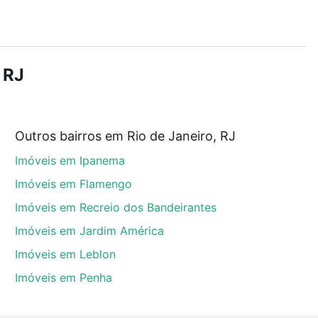
r os filtros como quantidade de quartos, suítes, com
demia, salão de festas ou área verde e encontrar
 RJ
Outros bairros em Rio de Janeiro, RJ
Rio de Janeiro, RJ que custam a partir de R$ 0 e com
Imóveis em Ipanema
ma dúvida dos custos envolvidos no processo de
l dos seus sonhos com segurança e conforto. Loft,
Imóveis em Flamengo
Imóveis em Recreio dos Bandeirantes
Imóveis em Jardim América
Imóveis em Leblon
Imóveis em Penha