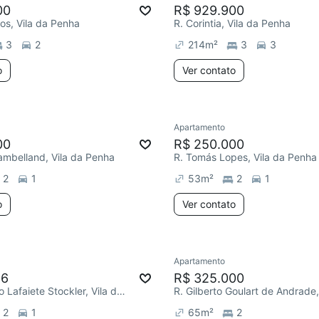
00
R$ 929.900
ros, Vila da Penha
R. Corintia, Vila da Penha
3
2
214
m²
3
3
o
Ver contato
Apartamento
00
R$ 250.000
ambelland, Vila da Penha
R. Tomás Lopes, Vila da Penha
2
1
53
m²
2
1
o
Ver contato
Apartamento
16
R$ 325.000
R. Engenheiro Lafaiete Stockler, Vila da Penha
2
1
65
m²
2