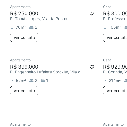
Apartamento
Casa
Redecorar
Redecor
R$ 250.000
R$ 300.0
R. Tomás Lopes, Vila da Penha
70
m²
2
105
m²
Ver contato
Ver contat
Apartamento
Casa
Chegou est
R$ 399.000
R$ 929.9
R. Engenheiro Lafaiete Stockler, Vila da Penha
R. Corintia, 
57
m²
2
1
214
m²
Ver contato
Ver contat
Apartamento
Apartamento
Chegou este mês