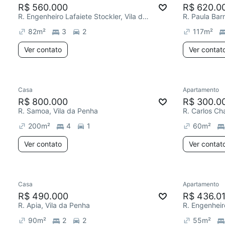
R$ 560.000
R$ 620.0
R. Engenheiro Lafaiete Stockler, Vila da Penha
R. Paula Bar
82
m²
3
2
117
m²
Ver contato
Ver contat
Casa
Apartamento
R$ 800.000
R$ 300.0
R. Samoa, Vila da Penha
R. Carlos Ch
200
m²
4
1
60
m²
Ver contato
Ver contat
Casa
Apartamento
R$ 490.000
R$ 436.0
R. Apia, Vila da Penha
90
m²
2
2
55
m²