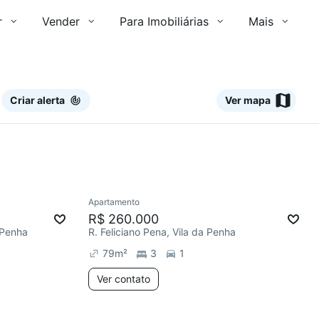
r
Vender
Para Imobiliárias
Mais
Criar alerta
Ver mapa
Ver
Apartamento
Redecorar
R$ 260.000
 Penha
R. Feliciano Pena, Vila da Penha
79
m²
3
1
Ver contato