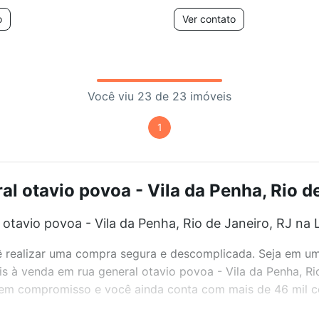
o
Ver contato
Você viu 23 de 23 imóveis
1
l otavio povoa - Vila da Penha, Rio de
tavio povoa - Vila da Penha, Rio de Janeiro, RJ na 
realizar uma compra segura e descomplicada. Seja em um b
eis à venda em rua general otavio povoa - Vila da Penha, R
 sem compromisso e você ainda conta com mais de 46 mil co