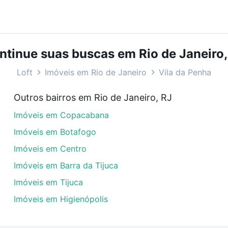
bairros e até condomínios favoritos. Você também pode usa
com o preço, metragem e comodidades, como piscina, aca
ntinue suas buscas em Rio de Janeiro,
Penha, Rio de Janeiro, RJ ideal para você na Loft.
Loft
Imóveis em Rio de Janeiro
Vila da Penha
tavio povoa - Vila da Penha, Rio de Janeiro, RJ?
Outros bairros em Rio de Janeiro, RJ
eis à venda em rua general otavio povoa - Vila da Penha, 
Imóveis em Copacabana
las podem se adequar ao seu orçamento. Se ainda tem algu
um apartamento
e conte com a gente para comprar o imóve
Imóveis em Botafogo
Imóveis em Centro
Imóveis em Barra da Tijuca
Imóveis em Tijuca
Imóveis em Higienópolis