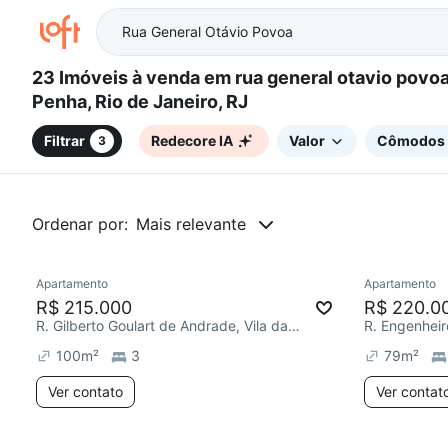
23 Imóveis à venda em rua general otavio povoa - Vila da
Penha, Rio de Janeiro, RJ
Filtrar
Redecore IA
Valor
Cômodos
3
Ordenar por:
Mais relevante
Apartamento
Apartamento
Redecorar
R$ 215.000
R$ 220.0
R. Gilberto Goulart de Andrade, Vila da Penha
100
m²
3
79
m²
Ver contato
Ver contat