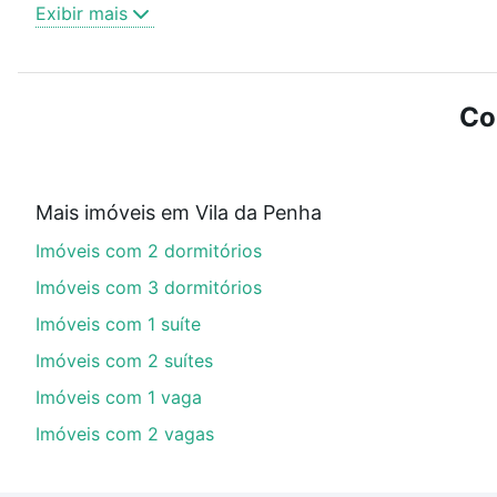
Exibir mais
Como escolher um imóvel?
Use barra de busca no topo para pesquisar por ruas, 
ou sem vaga de garagem para combinar perfeitamente 
Co
Imóveis à venda em rua general otavio povoa - Vila da 
Qual o preço de Imóveis à venda em rua general o
Mais imóveis em Vila da Penha
Aqui na Loft temos a oferta ideal para você, com Imóv
Imóveis com 2 dormitórios
nossas opções de financiamento imobiliário as parce
compra, veja em nosso portal
quanto custa comprar 
Imóveis com 3 dormitórios
com você até as chaves.
Imóveis com 1 suíte
Imóveis com 2 suítes
Imóveis com 1 vaga
Imóveis com 2 vagas