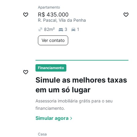
Ver
Apartamento
Chegou este mês
R$ 435.000
R. Pascal, Vila da Penha
82
m²
3
1
Ver contato
Ver
Financiamento
Simule as melhores taxas
em um só lugar
Assessoria imobiliária grátis para o seu
financiamento.
Simular agora
Ver
Casa