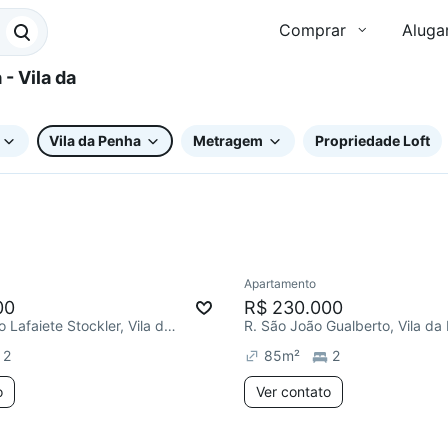
Comprar
Aluga
Vila da Penha
Metragem
Propriedade Loft
Apartamento
00
R$ 230.000
R. Engenheiro Lafaiete Stockler, Vila da Penha
R. São João Gualberto, Vila da
2
85
m²
2
o
Ver contato