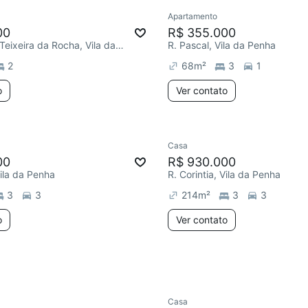
Apartamento
ar
Chegou este mês
00
R$ 355.000
R. Professor Teixeira da Rocha, Vila da Penha
R. Pascal, Vila da Penha
2
68
m²
3
1
o
Ver contato
Casa
e mês
Chegou este mês
00
R$ 930.000
Vila da Penha
R. Corintia, Vila da Penha
3
3
214
m²
3
3
o
Ver contato
Casa