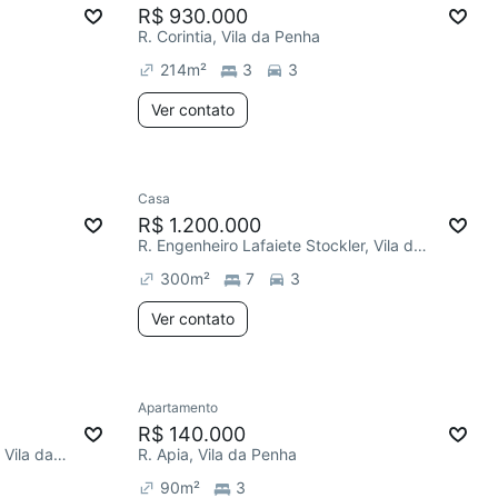
R$ 930.000
R. Corintia, Vila da Penha
214
m²
3
3
Ver contato
Casa
R$ 1.200.000
R. Engenheiro Lafaiete Stockler, Vila da Penha
300
m²
7
3
Ver contato
Apartamento
R$ 140.000
R. Gilberto Goulart de Andrade, Vila da Penha
R. Apia, Vila da Penha
90
m²
3