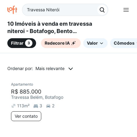
10 Imóveis à venda em travessa
niteroi - Botafogo, Bento
Gonçalves, RS
Filtrar
Redecore IA
Valor
Cômodos
3
Ordenar por:
Mais relevante
Apartamento
Redecorar
R$ 885.000
Travessa Belém, Botafogo
113
m²
3
2
Ver contato