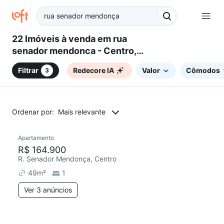
22 Imóveis à venda em rua
senador mendonca - Centro,
Pelotas, RS
Filtrar
Redecore IA
Valor
Cômodos
3
Ordenar por:
Mais relevante
3 anúncios
Apartamento
R$ 164.900
R. Senador Mendonça, Centro
49
m²
1
Ver 3 anúncios