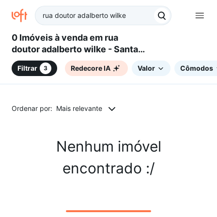
0 Imóveis à venda em rua
doutor adalberto wilke - Santa
Cruz do Sul, RS
Filtrar
Redecore IA
Valor
Cômodos
3
Ordenar por:
Mais relevante
Nenhum imóvel
encontrado :/