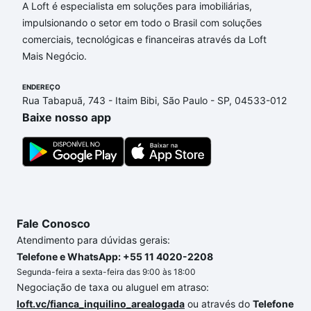
Imóveis à venda em rua doutor adalberto wilke -
A Loft é especialista em soluções para imobiliárias,
Santa Cruz do Sul, RS que custam a partir de R$ 0 e
impulsionando o setor em todo o Brasil com soluções
com nossas opções de financiamento imobiliário as
comerciais, tecnológicas e financeiras através da Loft
parcelas podem se adequar ao seu orçamento. Se
Mais Negócio.
ainda tem alguma dúvida dos custos envolvidos no
processo de compra, veja em nosso portal
quanto
ENDEREÇO
Rua Tabapuã, 743 - Itaim Bibi, São Paulo - SP, 04533-012
custa comprar um apartamento
e conte com a
Baixe nosso app
gente para comprar o imóvel dos seus sonhos com
segurança e conforto. Loft, com você até as
chaves.
Fale Conosco
Atendimento para dúvidas gerais:
Telefone e WhatsApp: +55 11 4020-2208
Segunda-feira a sexta-feira das 9:00 às 18:00
Negociação de taxa ou aluguel em atraso:
loft.vc/fianca_inquilino_arealogada
ou através do
Telefone