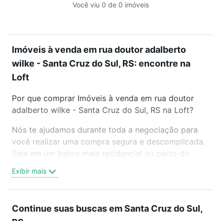
Você viu 0 de 0 imóveis
Imóveis à venda em rua doutor adalberto
wilke - Santa Cruz do Sul, RS: encontre na
Loft
Por que comprar Imóveis à venda em rua doutor
adalberto wilke - Santa Cruz do Sul, RS na Loft?
Nós te ajudamos durante toda a negociação para
você realizar uma compra segura e descomplicada.
Seja em um bairro mais residencial ou perto do
trabalho e do metrô, aqui você vai encontrar a
Exibir mais
oferta ideal de Imóveis à venda em rua doutor
adalberto wilke - Santa Cruz do Sul, RS para
conquistar seu sonho. Agende uma visita presencial
Continue suas buscas em Santa Cruz do Sul,
ou por videochamada, é grátis, sem compromisso e