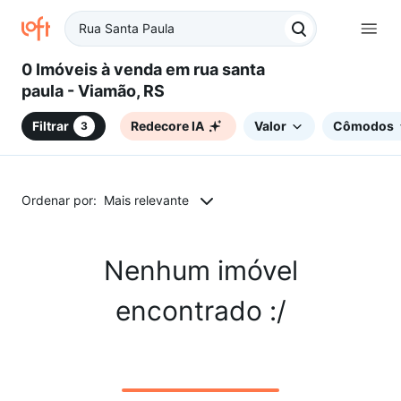
0 Imóveis à venda em rua santa
paula - Viamão, RS
Filtrar
Redecore IA
Valor
Cômodos
3
Ordenar por:
Mais relevante
Nenhum imóvel
encontrado :/