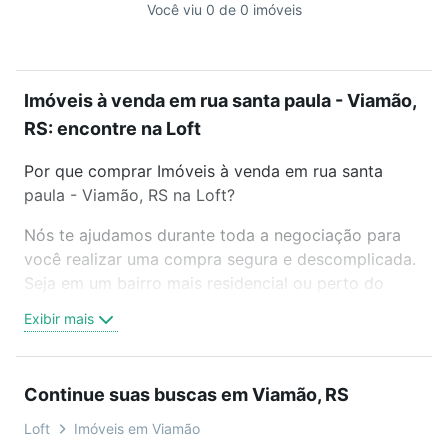
Você viu 0 de 0 imóveis
Imóveis à venda em rua santa paula - Viamão,
RS: encontre na Loft
Por que comprar Imóveis à venda em rua santa
paula - Viamão, RS na Loft?
Nós te ajudamos durante toda a negociação para
você realizar uma compra segura e descomplicada.
Seja em um bairro mais residencial ou perto do
trabalho e do metrô, aqui você vai encontrar a
Exibir mais
oferta ideal de Imóveis à venda em rua santa paula
- Viamão, RS para conquistar seu sonho. Agende
uma visita presencial ou por videochamada, é grátis,
Continue suas buscas em Viamão, RS
sem compromisso e você ainda conta com mais de
46 mil corretores e imobiliárias te ajudando na
Loft
Imóveis em Viamão