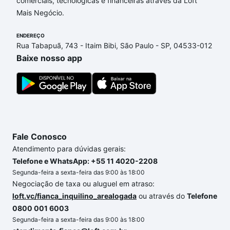
comerciais, tecnológicas e financeiras através da Loft
de financiamento imobiliário as parcelas podem se
Mais Negócio.
adequar ao seu orçamento. Se ainda tem alguma
dúvida dos custos envolvidos no processo de
ENDEREÇO
compra, veja em nosso portal
quanto custa comprar
Rua Tabapuã, 743 - Itaim Bibi, São Paulo - SP, 04533-012
um apartamento
e conte com a gente para comprar
Baixe nosso app
o imóvel dos seus sonhos com segurança e
conforto. Loft, com você até as chaves.
Fale Conosco
Atendimento para dúvidas gerais:
Telefone e WhatsApp: +55 11 4020-2208
Segunda-feira a sexta-feira das 9:00 às 18:00
Negociação de taxa ou aluguel em atraso:
loft.vc/fianca_inquilino_arealogada
ou através do
Telefone
0800 001 6003
Segunda-feira a sexta-feira das 9:00 às 18:00