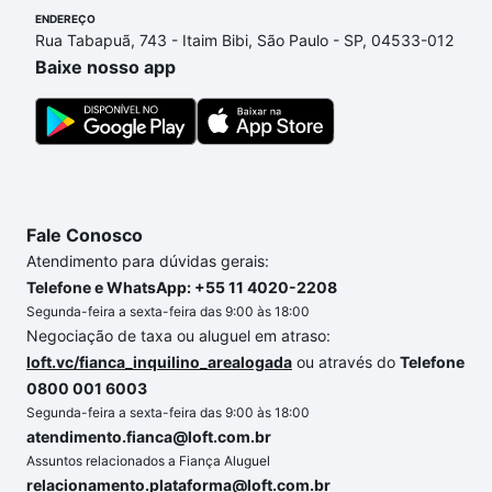
processo de compra, veja em nosso portal
quanto
ENDEREÇO
Rua Tabapuã, 743 - Itaim Bibi, São Paulo - SP, 04533-012
custa comprar um apartamento
e conte com a
Baixe nosso app
gente para comprar o imóvel dos seus sonhos com
segurança e conforto. Loft, com você até as
chaves.
Fale Conosco
Atendimento para dúvidas gerais:
Telefone e WhatsApp: +55 11 4020-2208
Segunda-feira a sexta-feira das 9:00 às 18:00
Negociação de taxa ou aluguel em atraso:
loft.vc/fianca_inquilino_arealogada
ou através do
Telefone
0800 001 6003
Segunda-feira a sexta-feira das 9:00 às 18:00
atendimento.fianca@loft.com.br
Assuntos relacionados a Fiança Aluguel
relacionamento.plataforma@loft.com.br