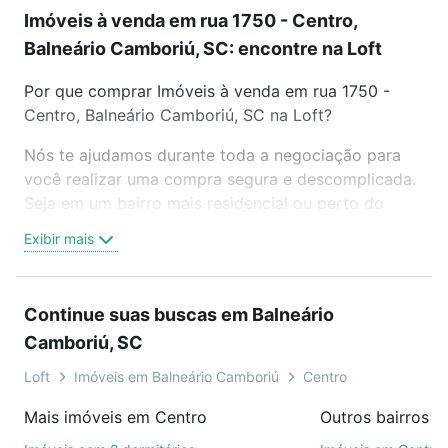
Imóveis à venda em rua 1750 - Centro,
Balneário Camboriú, SC: encontre na Loft
Por que comprar Imóveis à venda em rua 1750 -
Centro, Balneário Camboriú, SC na Loft?
Nós te ajudamos durante toda a negociação para
você realizar uma compra segura e descomplicada.
Seja em um bairro mais residencial ou perto do
trabalho e do metrô, aqui você vai encontrar a
Exibir mais
oferta ideal de Imóveis à venda em rua 1750 -
Centro, Balneário Camboriú, SC para conquistar seu
sonho. Agende uma visita presencial ou por
Continue suas buscas em Balneário
videochamada, é grátis, sem compromisso e você
Camboriú, SC
ainda conta com mais de 46 mil corretores e
imobiliárias te ajudando na compra, venda ou troca
Loft
Imóveis em Balneário Camboriú
Centro
de imóveis.
Mais imóveis em Centro
Como escolher um imóvel?