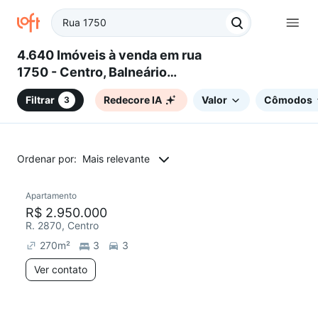
4.640 Imóveis à venda em rua
1750 - Centro, Balneário
Camboriú, SC
Filtrar
Redecore IA
Valor
Cômodos
3
Ordenar por:
Mais relevante
Apartamento
Redecorar
Chegou este mês
R$ 2.950.000
R. 2870, Centro
270
m²
3
3
Ver contato