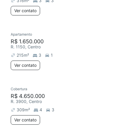
316
m²
3
3
Ver contato
Apartamento
Redecorar
Chegou este mês
R$ 1.650.000
R. 1150, Centro
215
m²
3
1
Ver contato
Cobertura
Redecorar
Chegou este mês
R$ 4.650.000
R. 3900, Centro
309
m²
4
3
Ver contato