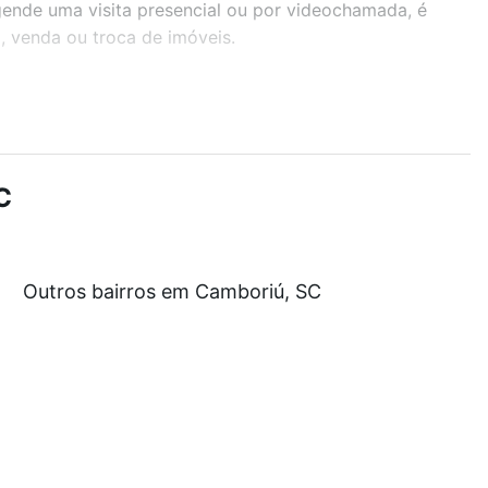
gende uma visita presencial ou por videochamada, é
, venda ou troca de imóveis.
r os filtros como quantidade de quartos, suítes, com
demia, salão de festas ou área verde e encontrar
C
 e com nossas opções de financiamento imobiliário as
Outros bairros em Camboriú, SC
e compra, veja em nosso portal
quanto custa comprar
om você até as chaves.