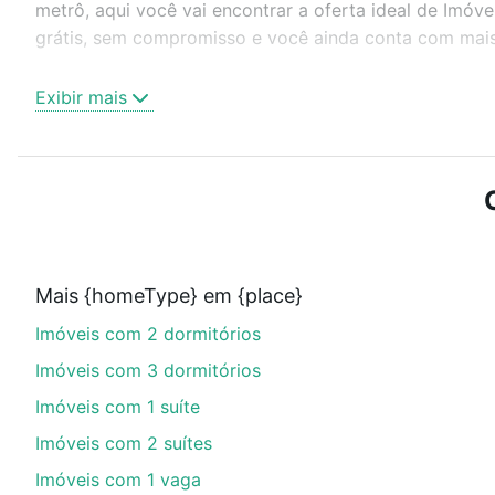
metrô, aqui você vai encontrar a oferta ideal de Imó
grátis, sem compromisso e você ainda conta com mais 
Como escolher um imóvel?
Exibir mais
Use barra de busca no topo para pesquisar por ruas, 
ou sem vaga de garagem para combinar perfeitamente 
Imóveis à venda em Camboriú, SC ideal para você na L
Qual o preço de Imóveis à venda em Camboriú, 
Aqui na Loft temos a oferta ideal para você, com Imó
Mais {homeType} em {place}
parcelas podem se adequar ao seu orçamento. Se aind
Imóveis com 2 dormitórios
um apartamento
e conte com a gente para comprar o 
Imóveis com 3 dormitórios
Imóveis com 1 suíte
Imóveis com 2 suítes
Imóveis com 1 vaga