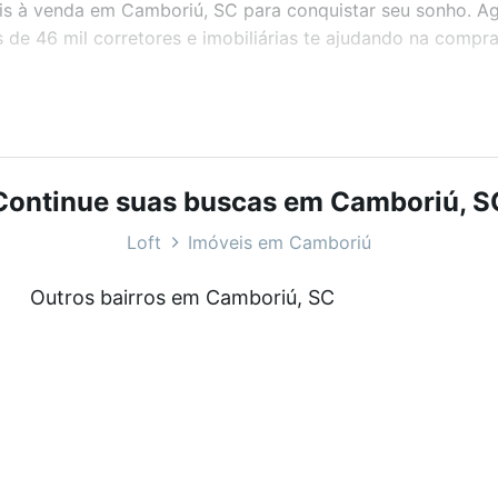
veis à venda em Camboriú, SC para conquistar seu sonho. A
de 46 mil corretores e imobiliárias te ajudando na compra
bairros e até condomínios favoritos. Você também pode usa
com o preço, metragem e comodidades, como piscina, aca
oft.
Continue suas buscas em Camboriú, S
SC?
Loft
Imóveis em Camboriú
veis à venda em Camboriú, SC que custam a partir de R$ 0
Outros bairros em Camboriú, SC
a tem alguma dúvida dos custos envolvidos no processo d
imóvel dos seus sonhos com segurança e conforto. Loft, c