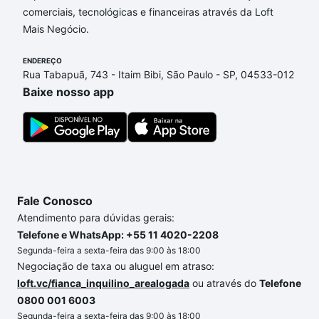
comerciais, tecnológicas e financeiras através da Loft
opções de financiamento imobiliário as parcelas
Mais Negócio.
podem se adequar ao seu orçamento. Se ainda tem
alguma dúvida dos custos envolvidos no processo
ENDEREÇO
de compra, veja em nosso portal
quanto custa
Rua Tabapuã, 743 - Itaim Bibi, São Paulo - SP, 04533-012
comprar um apartamento
e conte com a gente para
Baixe nosso app
comprar o imóvel dos seus sonhos com segurança e
conforto. Loft, com você até as chaves.
Fale Conosco
Atendimento para dúvidas gerais:
Telefone e WhatsApp: +55 11 4020-2208
Segunda-feira a sexta-feira das 9:00 às 18:00
Negociação de taxa ou aluguel em atraso:
loft.vc/fianca_inquilino_arealogada
ou através do
Telefone
0800 001 6003
Segunda-feira a sexta-feira das 9:00 às 18:00