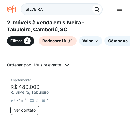
2 Imóveis à venda em silveira -
Tabuleiro, Camboriú, SC
Filtrar
Redecore IA
Valor
Cômodos
3
Ordenar por:
Mais relevante
Apartamento
Redecorar
Chegou este mês
R$ 480.000
R. Silveira, Tabuleiro
74
m²
2
1
Ver contato