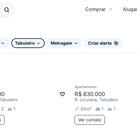
Comprar
Aluga
Tabuleiro
Metragem
Criar alerta
Apartamento
e mês
00
R$ 830.000
Tabuleiro
R. Licurana, Tabuleiro
2
1
65
m²
1
1
o
Ver contato