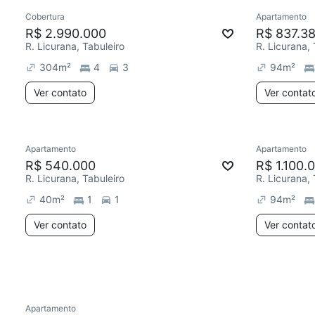
Cobertura
Apartamento
Redecorar
Chegou est
R$ 2.990.000
R$ 837.3
R. Licurana, Tabuleiro
R. Licurana, 
304
m²
4
3
94
m²
Ver contato
Ver contat
Apartamento
Apartamento
Chegou este mês
Redecor
R$ 540.000
R$ 1.100.
R. Licurana, Tabuleiro
R. Licurana, 
40
m²
1
1
94
m²
Ver contato
Ver contat
Apartamento
Chegou este mês