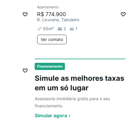
Ver
Apartamento
mês
Chegou este mês
R$ 774.900
R. Licurana, Tabuleiro
65
m²
2
1
Ver contato
Financiamento
Simule as melhores taxas
em um só lugar
Assessoria imobiliária grátis para o seu
financiamento.
Simular agora
Ver