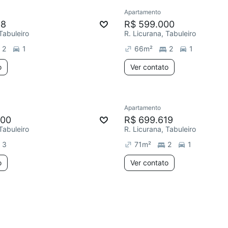
Apartamento
e mês
Redecorar
Chegou este 
88
R$ 599.000
Tabuleiro
R. Licurana, Tabuleiro
2
1
66
m²
2
1
o
Ver contato
Ver mais sobre o imóvel
Apartamento
ar
Chegou este mês
Chegou este mês
000
R$ 699.619
Tabuleiro
R. Licurana, Tabuleiro
3
71
m²
2
1
o
Ver contato