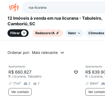
12 Imóveis à venda em rua licurana - Tabuleiro,
Camboriú, SC
Filtrar
Redecore IA
Valor
Cômodos
3
Ordenar por:
Mais relevante
Apartamento
Apartamento
Chegou este mês
Chegou est
R$ 660.827
R$ 839.9
R. Licurana, Tabuleiro
R. Licurana, 
71
m²
2
1
69
m²
Ver contato
Ver contat