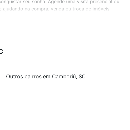
 conquistar seu sonho. Agende uma visita presencial ou
te ajudando na compra, venda ou troca de imóveis.
r os filtros como quantidade de quartos, suítes, com
demia, salão de festas ou área verde e encontrar
C
e custam a partir de R$ 0 e com nossas opções de
Outros bairros em Camboriú, SC
tos envolvidos no processo de compra, veja em nosso
egurança e conforto. Loft, com você até as chaves.