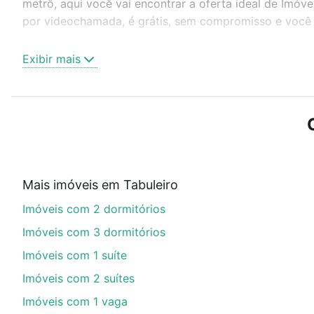
metrô, aqui você vai encontrar a oferta ideal de Imóv
por videochamada, é grátis, sem compromisso e você a
Como escolher um imóvel?
Exibir mais
Use barra de busca no topo para pesquisar por ruas, 
ou sem vaga de garagem para combinar perfeitamente 
Imóveis à venda em rua licurana - Tabuleiro, Camboriú,
Qual o preço de Imóveis à venda em rua licurana 
Aqui na Loft temos a oferta ideal para você, com Imó
Mais imóveis em Tabuleiro
financiamento imobiliário as parcelas podem se adeq
Imóveis com 2 dormitórios
portal
quanto custa comprar um apartamento
e conte
Imóveis com 3 dormitórios
Imóveis com 1 suíte
Imóveis com 2 suítes
Imóveis com 1 vaga