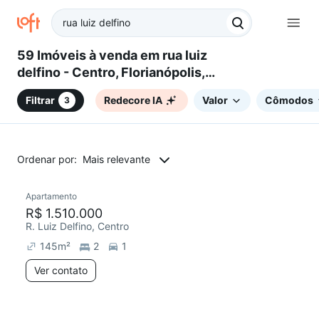
59 Imóveis à venda em rua luiz
delfino - Centro, Florianópolis,
SC
Filtrar
Redecore IA
Valor
Cômodos
3
Ordenar por:
Mais relevante
Apartamento
Redecorar
R$ 1.510.000
R. Luiz Delfino, Centro
145
m²
2
1
Ver contato