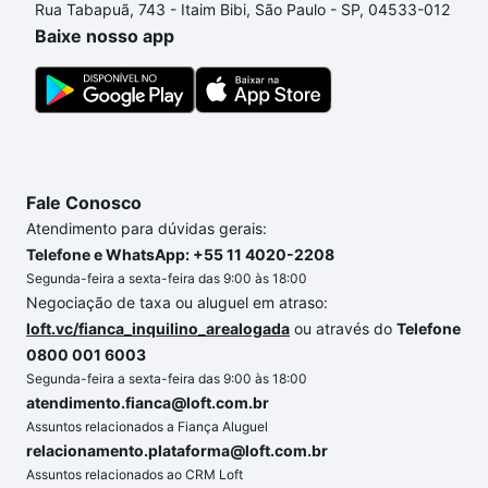
Rua Tabapuã, 743 - Itaim Bibi, São Paulo - SP, 04533-012
custa comprar um apartamento
e conte com a
Baixe nosso app
gente para comprar o imóvel dos seus sonhos com
segurança e conforto. Loft, com você até as
chaves.
Fale Conosco
Atendimento para dúvidas gerais:
Telefone e WhatsApp: +55 11 4020-2208
Segunda-feira a sexta-feira das 9:00 às 18:00
Negociação de taxa ou aluguel em atraso:
loft.vc/fianca_inquilino_arealogada
ou através do
Telefone
0800 001 6003
Segunda-feira a sexta-feira das 9:00 às 18:00
atendimento.fianca@loft.com.br
Assuntos relacionados a Fiança Aluguel
relacionamento.plataforma@loft.com.br
Assuntos relacionados ao CRM Loft