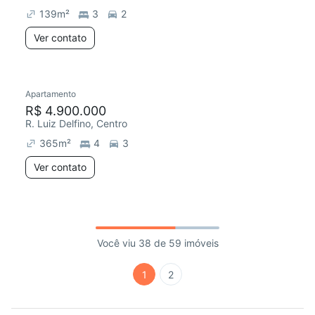
139
m²
3
2
Ver contato
Apartamento
R$ 4.900.000
R. Luiz Delfino, Centro
365
m²
4
3
Ver contato
Você viu 38 de 59 imóveis
1
2