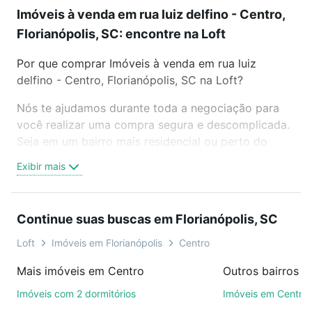
Imóveis à venda em rua luiz delfino - Centro,
Florianópolis, SC: encontre na Loft
Por que comprar Imóveis à venda em rua luiz
delfino - Centro, Florianópolis, SC na Loft?
Nós te ajudamos durante toda a negociação para
você realizar uma compra segura e descomplicada.
Seja em um bairro mais residencial ou perto do
trabalho e do metrô, aqui você vai encontrar a
Exibir mais
oferta ideal de Imóveis à venda em rua luiz delfino -
Centro, Florianópolis, SC para conquistar seu sonho.
Agende uma visita presencial ou por videochamada,
Continue suas buscas em Florianópolis, SC
é grátis, sem compromisso e você ainda conta com
mais de 46 mil corretores e imobiliárias te ajudando
Loft
Imóveis em Florianópolis
Centro
na compra, venda ou troca de imóveis.
Mais imóveis em Centro
Como escolher um imóvel?
Imóveis com 2 dormitórios
Imóveis em Centro