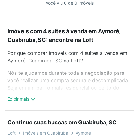
Você viu 0 de 0 imóveis
Imóveis com 4 suites à venda em Aymoré,
Guabiruba, SC: encontre na Loft
Por que comprar Imóveis com 4 suites à venda em
Aymoré, Guabiruba, SC na Loft?
Nós te ajudamos durante toda a negociação para
você realizar uma compra segura e descomplicada.
Seja em um bairro mais residencial ou perto do
trabalho e do metrô, aqui você vai encontrar a
Exibir mais
oferta ideal de Imóveis com 4 suites à venda em
Aymoré, Guabiruba, SC para conquistar seu sonho.
Agende uma visita presencial ou por videochamada,
Continue suas buscas em Guabiruba, SC
é grátis, sem compromisso e você ainda conta com
mais de 46 mil corretores e imobiliárias te ajudando
Loft
Imóveis em Guabiruba
Aymoré