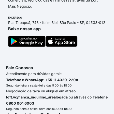
comerciais, tecnológicas e financeiras através da Loft
nossas opções de financiamento imobiliário as
Mais Negócio.
parcelas podem se adequar ao seu orçamento. Se
ainda tem alguma dúvida dos custos envolvidos no
ENDEREÇO
processo de compra, veja em nosso portal
quanto
Rua Tabapuã, 743 - Itaim Bibi, São Paulo - SP, 04533-012
custa comprar um apartamento
e conte com a
Baixe nosso app
gente para comprar o imóvel dos seus sonhos com
segurança e conforto. Loft, com você até as
chaves.
Fale Conosco
Atendimento para dúvidas gerais:
Telefone e WhatsApp: +55 11 4020-2208
Segunda-feira a sexta-feira das 9:00 às 18:00
Negociação de taxa ou aluguel em atraso:
loft.vc/fianca_inquilino_arealogada
ou através do
Telefone
0800 001 6003
Segunda-feira a sexta-feira das 9:00 às 18:00