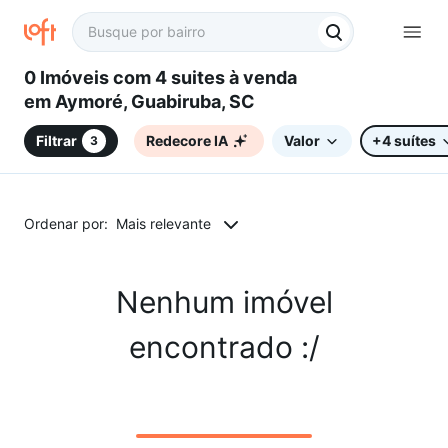
0 Imóveis com 4 suites à venda
em Aymoré, Guabiruba, SC
Filtrar
Redecore IA
Valor
+4 suítes
3
Ordenar por:
Mais relevante
Nenhum imóvel
encontrado :/