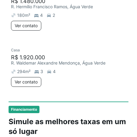
R$ 1.480.000
R. Hermílio Francisco Ramos, Água Verde
180
m²
4
2
Ver contato
Casa
R$ 1.920.000
R. Waldemar Alexandre Mendonça, Água Verde
294
m²
3
4
Ver contato
Financiamento
Simule as melhores taxas em um
só lugar