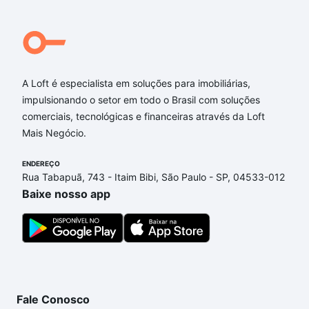
Qual o preço de Imóveis à venda em Água Verde,
Jaraguá do Sul, SC?
Aqui na Loft temos a oferta ideal para você, com
A Loft é especialista em soluções para imobiliárias,
Imóveis à venda em Água Verde, Jaraguá do Sul, SC
impulsionando o setor em todo o Brasil com soluções
que custam a partir de R$ 0 e com nossas opções
comerciais, tecnológicas e financeiras através da Loft
de financiamento imobiliário as parcelas podem se
Mais Negócio.
adequar ao seu orçamento. Se ainda tem alguma
dúvida dos custos envolvidos no processo de
ENDEREÇO
compra, veja em nosso portal
quanto custa comprar
Rua Tabapuã, 743 - Itaim Bibi, São Paulo - SP, 04533-012
um apartamento
e conte com a gente para comprar
Baixe nosso app
o imóvel dos seus sonhos com segurança e
conforto. Loft, com você até as chaves.
Fale Conosco