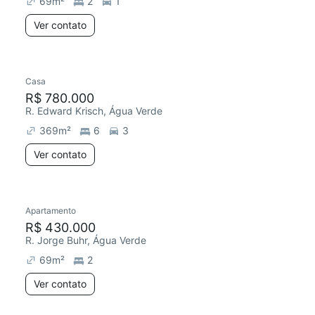
69
m²
2
1
Ver contato
Casa
R$ 780.000
R. Edward Krisch, Água Verde
369
m²
6
3
Ver contato
Apartamento
R$ 430.000
R. Jorge Buhr, Água Verde
69
m²
2
Ver contato