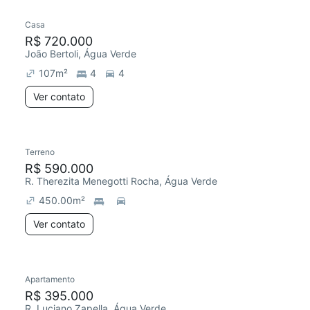
Casa
R$ 720.000
João Bertoli, Água Verde
107
m²
4
4
Ver contato
Terreno
R$ 590.000
R. Therezita Menegotti Rocha, Água Verde
450.00
m²
Ver contato
Apartamento
Redecorar
R$ 395.000
R. Luciano Zapella, Água Verde