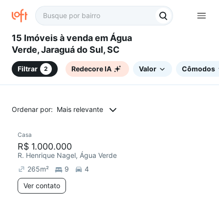
15 Imóveis à venda em Água
Verde, Jaraguá do Sul, SC
Filtrar
Redecore IA
Valor
Cômodos
2
Ordenar por:
Mais relevante
Casa
R$ 1.000.000
R. Henrique Nagel, Água Verde
265
m²
9
4
Ver contato