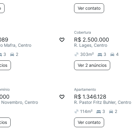
o
Ver contato
Cobertura
089
R$ 2.500.000
ro Mafra, Centro
R. Lages, Centro
3
2
303
m²
3
4
cios
Ver 2 anúncios
mínio
Apartamento
.000
R$ 1.346.128
e Novembro, Centro
R. Pastor Fritz Buhler, Centro
114
m²
3
2
cios
Ver contato