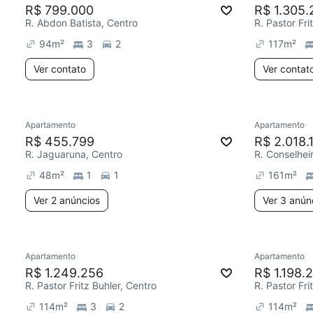
R$ 799.000
R$ 1.305.
R. Abdon Batista, Centro
R. Pastor Fri
94
m²
3
2
117
m²
Ver contato
Ver contat
Apartamento
Apartamento
R$ 455.799
R$ 2.018.
R. Jaguaruna, Centro
R. Conselhei
48
m²
1
1
161
m²
Ver 2 anúncios
Ver 3 anún
Apartamento
Apartamento
R$ 1.249.256
R$ 1.198.
R. Pastor Fritz Buhler, Centro
R. Pastor Fri
114
m²
3
2
114
m²