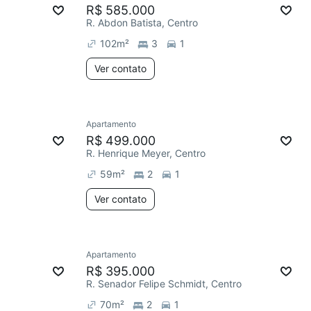
R$ 585.000
R. Abdon Batista, Centro
102
m²
3
1
Ver contato
Apartamento
R$ 499.000
R. Henrique Meyer, Centro
59
m²
2
1
Ver contato
Apartamento
R$ 395.000
R. Senador Felipe Schmidt, Centro
70
m²
2
1