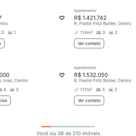
Apartamento
7
R$ 1.421.742
ntro
R. Pastor Fritz Buhler, Centro
3
1
114
m²
3
2
o
Ver contato
Apartamento
.000
R$ 1.532.050
 José, Centro
R. Pastor Fritz Buhler, Centro
4
3
117
m²
3
2
cios
Ver contato
Você viu 38 de 210 imóveis