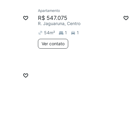
Apartamento
R$ 547.075
R. Jaguaruna, Centro
54
m²
1
1
Ver contato