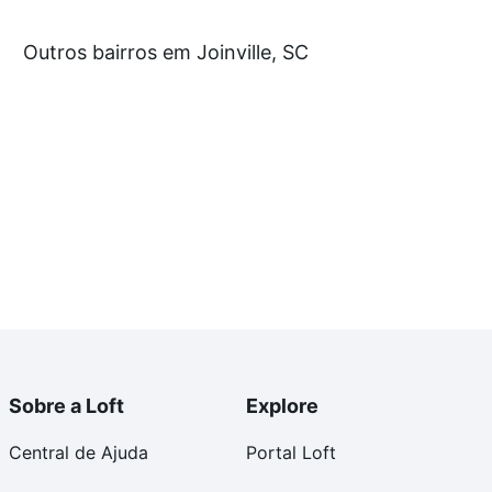
Outros bairros em Joinville, SC
e, SC que custam a partir de R$ 0 e com nossas opções
custos envolvidos no processo de compra, veja em
s com segurança e conforto. Loft, com você até as
Sobre a Loft
Explore
Central de Ajuda
Portal Loft