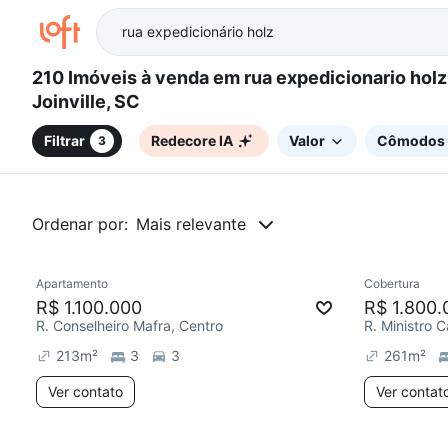
210 Imóveis à venda em rua expedicionario holz - Centro,
Joinville, SC
Filtrar
Redecore IA
Valor
Cômodos
3
Ordenar por:
Mais relevante
Apartamento
Cobertura
Redecor
R$ 1.100.000
R$ 1.800.
R. Conselheiro Mafra, Centro
R. Ministro 
213
m²
3
3
261
m²
Ver contato
Ver contat