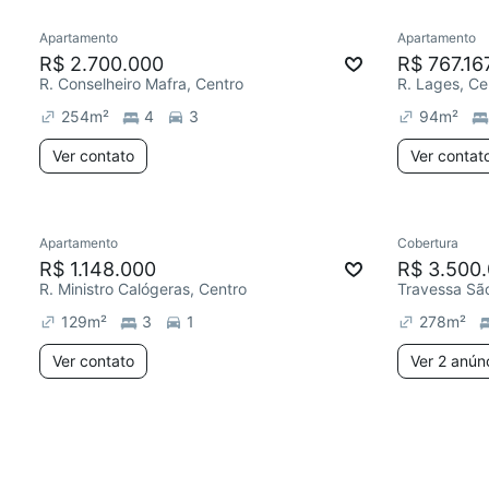
Apartamento
Apartamento
R$ 2.700.000
R$ 767.16
R. Conselheiro Mafra, Centro
R. Lages, Ce
254
m²
4
3
94
m²
Ver contato
Ver contat
Apartamento
Cobertura
R$ 1.148.000
R$ 3.500
R. Ministro Calógeras, Centro
Travessa São
129
m²
3
1
278
m²
Ver contato
Ver 2 anún