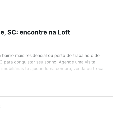
e, SC: encontre na Loft
airro mais residencial ou perto do trabalho e do
 SC para conquistar seu sonho. Agende uma visita
imobiliárias te ajudando na compra, venda ou troca
r os filtros como quantidade de quartos, suítes, com
demia, salão de festas ou área verde e encontrar
C