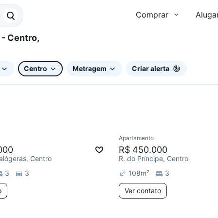
Comprar
Aluga
Centro
Metragem
Criar alerta
Apartamento
ar
000
R$ 450.000
Calógeras, Centro
R. do Príncipe, Centro
3
3
108
m²
3
o
Ver contato