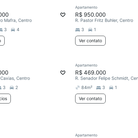
Apartamento
ar
Redecorar
000
R$ 950.000
ro Mafra, Centro
R. Pastor Fritz Buhler, Centro
3
4
3
1
o
Ver contato
2 anúncios
Apartamento
ar
000
R$ 469.000
Caxias, Centro
R. Senador Felipe Schmidt, Cen
3
2
84
m²
3
1
cios
Ver contato
Apartamento