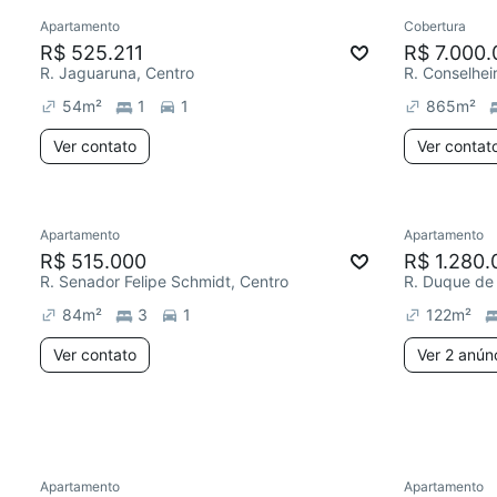
Apartamento
Cobertura
Redecorar
Redecor
R$ 525.211
R$ 7.000.
R. Jaguaruna, Centro
R. Conselhei
54
m²
1
1
865
m²
Ver contato
Ver contat
Apartamento
Apartamento
Chegou este mês
Redecor
R$ 515.000
R$ 1.280.
R. Senador Felipe Schmidt, Centro
R. Duque de 
84
m²
3
1
122
m²
Ver contato
Ver 2 anún
Apartamento
Apartamento
Redecorar