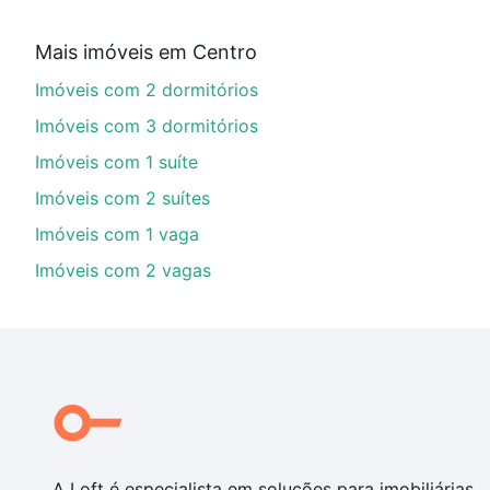
Qual o preço de Imóveis à venda em rua expedicio
Mais imóveis em Centro
Aqui na Loft temos a oferta ideal para você, com Imóv
Imóveis com 2 dormitórios
de financiamento imobiliário as parcelas podem se a
nosso portal
quanto custa comprar um apartamento
e
Imóveis com 3 dormitórios
chaves.
Imóveis com 1 suíte
Imóveis com 2 suítes
Imóveis com 1 vaga
Imóveis com 2 vagas
A Loft é especialista em soluções para imobiliárias,