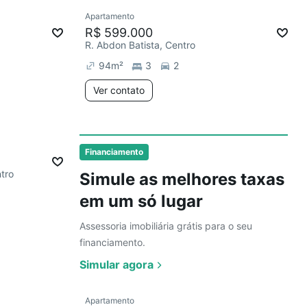
Ver
Apartamento
R$ 599.000
R. Abdon Batista, Centro
94
m²
3
2
Ver contato
Ver
Financiamento
tro
Simule as melhores taxas
em um só lugar
Assessoria imobiliária grátis para o seu
financiamento.
Simular agora
Ver
Apartamento