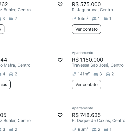
262
R$ 575.000
tz Buhler, Centro
R. Jaguaruna, Centro
3
2
54
m²
1
1
o
Ver contato
Apartamento
144
R$ 1.150.000
ro Mafra, Centro
Travessa São José, Centro
4
2
141
m²
3
2
cios
Ver contato
Apartamento
205
R$ 748.635
tz Buhler, Centro
R. Duque de Caxias, Centro
3
2
86
m²
2
1