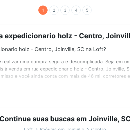
1
2
3
4
5
 expedicionario holz - Centro, Joinvill
nario holz - Centro, Joinville, SC na Loft?
realizar uma compra segura e descomplicada. Seja em um b
is à venda em rua expedicionario holz - Centro, Joinville,
misso e você ainda conta com mais de 46 mil corretores e 
bairros e até condomínios favoritos. Você também pode usa
com o preço, metragem e comodidades, como piscina, aca
Continue suas buscas em Joinville, S
oinville, SC ideal para você na Loft.
Loft
Imóveis em Joinville
Centro