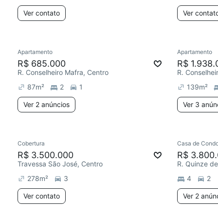
Ver contato
Ver contat
Apartamento
Apartamento
R$ 685.000
R$ 1.938.
R. Conselheiro Mafra, Centro
R. Conselhei
87
m²
2
1
139
m²
Ver 2 anúncios
Ver 3 anún
Cobertura
Casa de Condo
R$ 3.500.000
R$ 3.800
Travessa São José, Centro
R. Quinze d
278
m²
3
4
2
Ver contato
Ver 2 anún