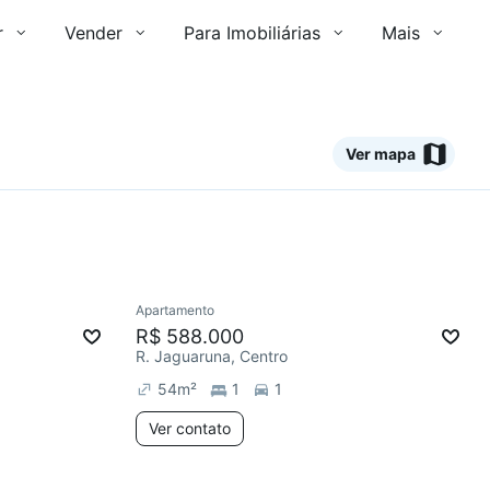
r
Vender
Para Imobiliárias
Mais
Ver mapa
Ver
Apartamento
Redecorar
R$ 588.000
R. Jaguaruna, Centro
54
m²
1
1
Ver contato