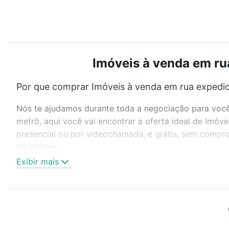
Imóveis à venda em rua
Por que comprar Imóveis à venda em rua expedicio
Nós te ajudamos durante toda a negociação para você 
metrô, aqui você vai encontrar a oferta ideal de Imóve
presencial ou por videochamada, é grátis, sem compro
de imóveis.
Exibir mais
Como escolher um imóvel?
Use barra de busca no topo para pesquisar por ruas, 
ou sem vaga de garagem para combinar perfeitamente 
Imóveis à venda em rua expedicionario holz - Centro, J