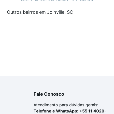
nario holz - Centro, Joinville, SC?
Outros bairros em Joinville, SC
eis à venda em rua expedicionario holz - Centro, Joinvill
dequar ao seu orçamento. Se ainda tem alguma dúvida dos 
 conte com a gente para comprar o imóvel dos seus sonho
Fale Conosco
Atendimento para dúvidas gerais:
Telefone e WhatsApp: +55 11 4020-