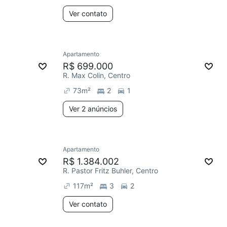
Ver contato
Apartamento
R$ 699.000
R. Max Colin, Centro
73
m²
2
1
Ver 2 anúncios
Apartamento
R$ 1.384.002
R. Pastor Fritz Buhler, Centro
117
m²
3
2
Ver contato