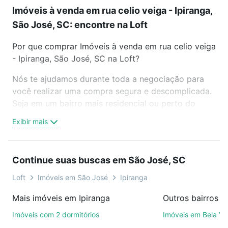
Imóveis à venda em rua celio veiga - Ipiranga,
São José, SC: encontre na Loft
Por que comprar Imóveis à venda em rua celio veiga
- Ipiranga, São José, SC na Loft?
Nós te ajudamos durante toda a negociação para
você realizar uma compra segura e descomplicada.
Seja em um bairro mais residencial ou perto do
trabalho e do metrô, aqui você vai encontrar a
Exibir mais
oferta ideal de Imóveis à venda em rua celio veiga -
Ipiranga, São José, SC para conquistar seu sonho.
Agende uma visita presencial ou por videochamada,
Continue suas buscas em São José, SC
é grátis, sem compromisso e você ainda conta com
mais de 46 mil corretores e imobiliárias te ajudando
Loft
Imóveis em São José
Ipiranga
na compra, venda ou troca de imóveis.
Mais imóveis em Ipiranga
Outros bairros 
Como escolher um imóvel?
Imóveis com 2 dormitórios
Imóveis em Bela Vi