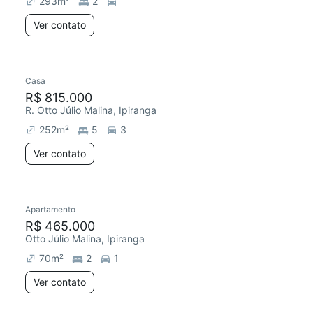
293
m²
2
Ver contato
Casa
R$ 815.000
R. Otto Júlio Malina, Ipiranga
252
m²
5
3
Ver contato
Apartamento
Redecorar
R$ 465.000
Otto Júlio Malina, Ipiranga
70
m²
2
1
Ver contato
4 anúncios