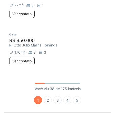
77
m²
3
1
Ver contato
Casa
R$ 950.000
R. Otto Júlio Malina, Ipiranga
170
m²
3
3
Ver contato
Você viu 38 de 175 imóveis
1
2
3
4
5