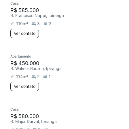
Casa
R$ 585.000
R. Francisco Nappi, Ipiranga
110
m²
3
2
Ver contato
Apartamento
Redecorar
R$ 450.000
R. Walmor Raulino, Ipiranga
114
m²
2
1
Ver contato
Casa
Redecorar
Chegou este mês
R$ 580.000
R. Major Durval, Ipiranga