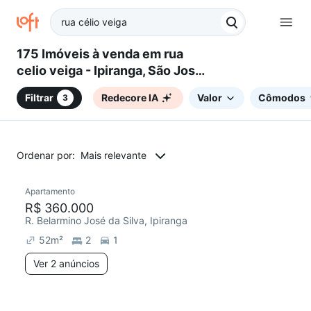
175 Imóveis à venda em rua
celio veiga - Ipiranga, São José,
SC
Filtrar
Redecore IA
Valor
Cômodos
3
Ordenar por:
Mais relevante
2 anúncios
Apartamento
Redecorar
Chegou este mês
R$ 360.000
R. Belarmino José da Silva, Ipiranga
52
m²
2
1
Ver 2 anúncios