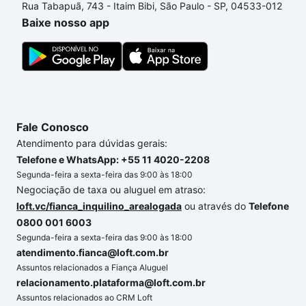
Rua Tabapuã, 743 - Itaim Bibi, São Paulo - SP, 04533-012
comprar um apartamento
e conte com a gente para
Baixe nosso app
comprar o imóvel dos seus sonhos com segurança e
conforto. Loft, com você até as chaves.
Fale Conosco
Atendimento para dúvidas gerais:
Telefone e WhatsApp: +55 11 4020-2208
Segunda-feira a sexta-feira das 9:00 às 18:00
Negociação de taxa ou aluguel em atraso:
loft.vc/fianca_inquilino_arealogada
ou através do
Telefone
0800 001 6003
Segunda-feira a sexta-feira das 9:00 às 18:00
atendimento.fianca@loft.com.br
Assuntos relacionados a Fiança Aluguel
relacionamento.plataforma@loft.com.br
Assuntos relacionados ao CRM Loft