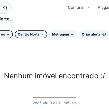
Comprar
Aluga
ros
Centro Norte
Metragem
Criar alerta
Nenhum imóvel encontrado :/
Você viu 0 de 0 imóveis