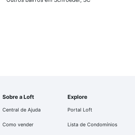
, SC que custam a partir de R$ 0 e com nossas opções
custos envolvidos no processo de compra, veja em
s com segurança e conforto. Loft, com você até as
Sobre a Loft
Explore
Central de Ajuda
Portal Loft
Como vender
Lista de Condomínios