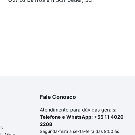
óveis com 4 banheiros à venda em Centro Norte, Schroeder
dequar ao seu orçamento. Se ainda tem alguma dúvida dos 
 conte com a gente para comprar o imóvel dos seus sonho
Fale Conosco
Atendimento para dúvidas gerais:
Telefone e WhatsApp: +55 11 4020-
2208
es
Segunda-feira a sexta-feira das 9:00 às
ft Mais