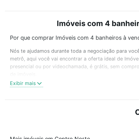
Imóveis com 4 banheir
Por que comprar Imóveis com 4 banheiros à ven
Nós te ajudamos durante toda a negociação para você 
metrô, aqui você vai encontrar a oferta ideal de Imó
presencial ou por videochamada, é grátis, sem compro
de imóveis.
Exibir mais
Como escolher um imóvel?
Use barra de busca no topo para pesquisar por ruas, 
ou sem vaga de garagem para combinar perfeitamente 
C
Imóveis com 4 banheiros à venda em Centro Norte, Sch
Qual o preço de Imóveis com 4 banheiros à vend
Mais imóveis em Centro Norte