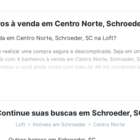
os à venda em Centro Norte, Schroeder
da em Centro Norte, Schroeder, SC na Loft?
realizar uma compra segura e descomplicada. Seja em um b
veis com 4 banheiros à venda em Centro Norte, Schroeder, 
misso e você ainda conta com mais de 46 mil corretores e 
bairros e até condomínios favoritos. Você também pode usa
com o preço, metragem e comodidades, como piscina, aca
ontinue suas buscas em Schroeder, 
roeder, SC ideal para você na Loft.
Loft
Imóveis em Schroeder
Centro Norte
a em Centro Norte, Schroeder, SC?
Outros bairros em Schroeder, SC