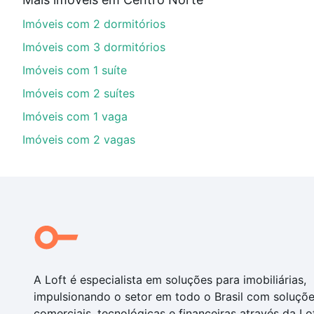
Aqui na Loft temos a oferta ideal para você, com Im
Imóveis com 2 dormitórios
de financiamento imobiliário as parcelas podem se a
nosso portal
quanto custa comprar um apartamento
e
Imóveis com 3 dormitórios
chaves.
Imóveis com 1 suíte
Imóveis com 2 suítes
Imóveis com 1 vaga
Imóveis com 2 vagas
A Loft é especialista em soluções para imobiliárias,
impulsionando o setor em todo o Brasil com soluçõ
comerciais, tecnológicas e financeiras através da Lo