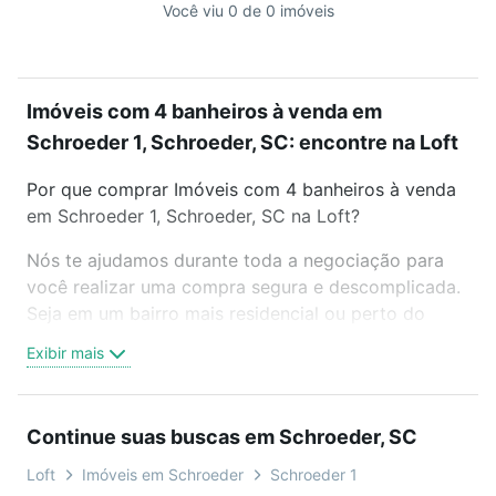
Você viu 0 de 0 imóveis
Imóveis com 4 banheiros à venda em
Schroeder 1, Schroeder, SC: encontre na Loft
Por que comprar Imóveis com 4 banheiros à venda
em Schroeder 1, Schroeder, SC na Loft?
Nós te ajudamos durante toda a negociação para
você realizar uma compra segura e descomplicada.
Seja em um bairro mais residencial ou perto do
trabalho e do metrô, aqui você vai encontrar a
Exibir mais
oferta ideal de Imóveis com 4 banheiros à venda em
Schroeder 1, Schroeder, SC para conquistar seu
sonho. Agende uma visita presencial ou por
Continue suas buscas em Schroeder, SC
videochamada, é grátis, sem compromisso e você
ainda conta com mais de 46 mil corretores e
Loft
Imóveis em Schroeder
Schroeder 1