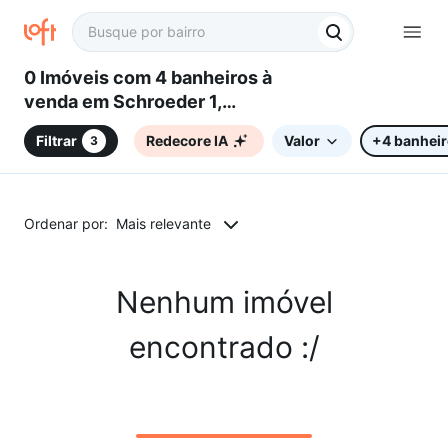
0 Imóveis com 4 banheiros à
venda em Schroeder 1,
Schroeder, SC
Filtrar
Redecore IA
Valor
+4 banhei
3
Ordenar por:
Mais relevante
Nenhum imóvel
encontrado :/