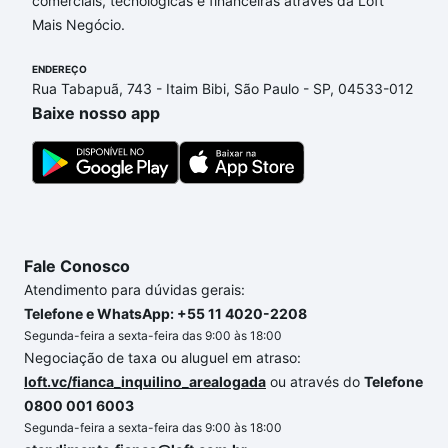
comerciais, tecnológicas e financeiras através da Loft
Schroeder, SC que custam a partir de R$ 0 e com
Mais Negócio.
nossas opções de financiamento imobiliário as
parcelas podem se adequar ao seu orçamento. Se
ENDEREÇO
ainda tem alguma dúvida dos custos envolvidos no
Rua Tabapuã, 743 - Itaim Bibi, São Paulo - SP, 04533-012
processo de compra, veja em nosso portal
quanto
Baixe nosso app
custa comprar um apartamento
e conte com a
gente para comprar o imóvel dos seus sonhos com
segurança e conforto. Loft, com você até as
chaves.
Fale Conosco
Atendimento para dúvidas gerais:
Telefone e WhatsApp: +55 11 4020-2208
Segunda-feira a sexta-feira das 9:00 às 18:00
Negociação de taxa ou aluguel em atraso:
loft.vc/fianca_inquilino_arealogada
ou através do
Telefone
0800 001 6003
Segunda-feira a sexta-feira das 9:00 às 18:00