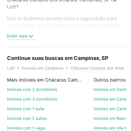
Loft?
Nós te ajudamos durante toda a negociação para
você realizar uma compra segura e descomplicada.
Seja em um bairro mais residencial ou perto do
Exibir mais
trabalho e do metrô, aqui você vai encontrar a
oferta ideal de Imóveis com 4 suites à venda em
Chácaras Campos dos Amarais, Campinas, SP para
Continue suas buscas em Campinas, SP
conquistar seu sonho. Agende uma visita presencial
ou por videochamada, é grátis, sem compromisso e
Loft
Imóveis em Campinas
Chácaras Campos dos Amarais
você ainda conta com mais de 46 mil corretores e
Mais imóveis em Chácaras Campos dos Amarais
Outros bairros 
imobiliárias te ajudando na compra, venda ou troca
de imóveis.
Imóveis com 2 dormitórios
Imóveis em Centro
Imóveis com 3 dormitórios
Imóveis em Campo
Como escolher um imóvel?
Imóveis com 1 suíte
Imóveis em Cambuí
Use barra de busca no topo para pesquisar por
Imóveis com 2 suítes
Imóveis em Real P
ruas, bairros e até condomínios favoritos. Você
também pode usar os filtros como quantidade de
Imóveis com 1 vaga
Imóveis em Vila No