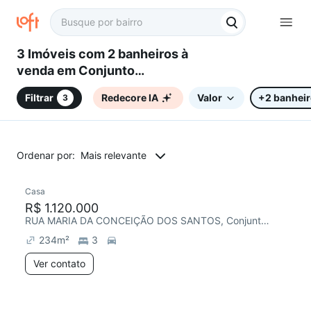
3 Imóveis com 2 banheiros à
venda em Conjunto
Habitacional Vila Santana
Filtrar
Redecore IA
Valor
+2 banhei
3
(Sousas), Campinas, SP
Ordenar por:
Mais relevante
Casa
R$ 1.120.000
RUA MARIA DA CONCEIÇÃO DOS SANTOS, Conjunto Habitacional Vila Santana (Sousas)
234
m²
3
Ver contato