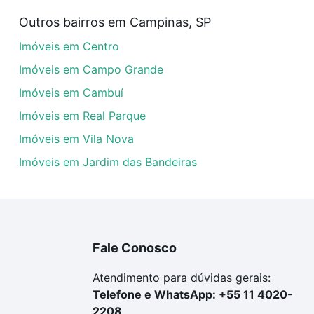
 Dic II (Conj Habitacional Doutor Antônio Mendonça
Outros bairros em Campinas, SP
veis com 3 suites à venda em Dic II (Conj Habitacional Do
Imóveis em Centro
nciamento imobiliário as parcelas podem se adequar ao se
tal
quanto custa comprar um apartamento
e conte com a 
Imóveis em Campo Grande
Imóveis em Cambuí
Imóveis em Real Parque
Imóveis em Vila Nova
Imóveis em Jardim das Bandeiras
Fale Conosco
Atendimento para dúvidas gerais:
Telefone e WhatsApp: +55 11 4020-
2208