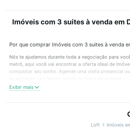
Imóveis com 3 suites à venda em D
Por que comprar Imóveis com 3 suites à venda e
Nós te ajudamos durante toda a negociação para você 
metrô, aqui você vai encontrar a oferta ideal de Imóv
conquistar seu sonho. Agende uma visita presencial o
te ajudando na compra, venda ou troca de imóveis.
Exibir mais
Como escolher um imóvel?
Use barra de busca no topo para pesquisar por ruas, 
ou sem vaga de garagem para combinar perfeitamente 
Imóveis com 3 suites à venda em Dic II (Conj Habitac
Loft
Imóveis e