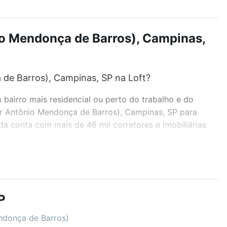
nio Mendonça de Barros), Campinas,
 de Barros), Campinas, SP na Loft?
airro mais residencial ou perto do trabalho e do
tor Antônio Mendonça de Barros), Campinas, SP para
a conta com mais de 46 mil corretores e imobiliárias
r os filtros como quantidade de quartos, suítes, com
demia, salão de festas ou área verde e encontrar
P
eal para você na Loft.
endonça de Barros)