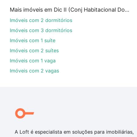
Qual o preço de Imóveis com 3 suites à venda em
Mais imóveis em Dic II (Conj Habitacional Doutor Antônio Mendonça de Barros)
Aqui na Loft temos a oferta ideal para você, com Imó
Imóveis com 2 dormitórios
custam a partir de R$ 0 e com nossas opções de fina
envolvidos no processo de compra, veja em nosso por
Imóveis com 3 dormitórios
segurança e conforto. Loft, com você até as chaves.
Imóveis com 1 suíte
Imóveis com 2 suítes
Imóveis com 1 vaga
Imóveis com 2 vagas
A Loft é especialista em soluções para imobiliárias,