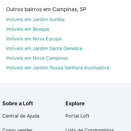
 de Barros), Campinas, SP?
Outros bairros em Campinas, SP
utor Antônio Mendonça de Barros), Campinas, SP que
Imóveis em Jardim Aurélia
u orçamento. Se ainda tem alguma dúvida dos custos
gente para comprar o imóvel dos seus sonhos com
Imóveis em Bosque
Imóveis em Nova Europa
Imóveis em Jardim Santa Genebra
Imóveis em Nova Campinas
Imóveis em Jardim Nossa Senhora Auxiliadora
Sobre a Loft
Explore
Central de Ajuda
Portal Loft
Como vender
Lista de Condomínios