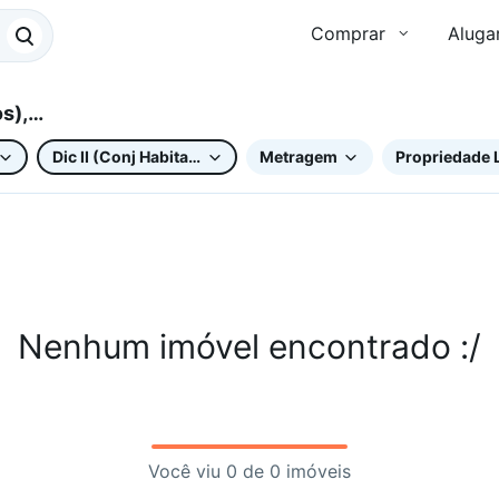
Comprar
Aluga
s),
Dic II (Conj Habitacional Doutor Antônio Mendonça de Bar
Metragem
Propriedade 
Nenhum imóvel encontrado :/
Você viu 0 de 0 imóveis