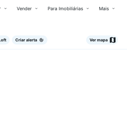
r
Vender
Para Imobiliárias
Mais
ros)
Loft
Criar alerta
Ver mapa