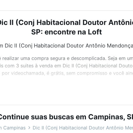
ic II (Conj Habitacional Doutor Antô
SP: encontre na Loft
m Dic II (Conj Habitacional Doutor Antônio Mendonça
realizar uma compra segura e descomplicada. Seja em um b
eis com 3 suites à venda em Dic II (Conj Habitacional Dou
u por videochamada, é grátis, sem compromisso e você aind
bairros e até condomínios favoritos. Você também pode usa
com o preço, metragem e comodidades, como piscina, aca
Continue suas buscas em Campinas, S
ional Doutor Antônio Mendonça de Barros), Campinas, SP id
m Campinas
Dic II (Conj Habitacional Doutor Antônio M