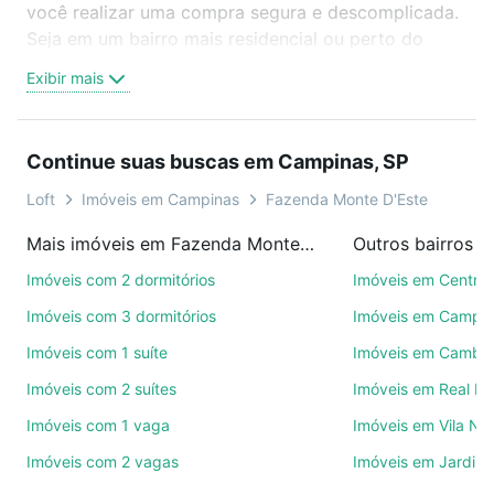
você realizar uma compra segura e descomplicada.
Seja em um bairro mais residencial ou perto do
trabalho e do metrô, aqui você vai encontrar a
Exibir mais
oferta ideal de Imóveis com 1 banheiro à venda em
Fazenda Monte D'Este, Campinas, SP para
conquistar seu sonho. Agende uma visita presencial
Continue suas buscas em Campinas, SP
ou por videochamada, é grátis, sem compromisso e
você ainda conta com mais de 46 mil corretores e
Loft
Imóveis em Campinas
Fazenda Monte D'Este
imobiliárias te ajudando na compra, venda ou troca
Mais imóveis em Fazenda Monte D'Este
Outros bairros 
de imóveis.
Imóveis com 2 dormitórios
Imóveis em Centro
Como escolher um imóvel?
Imóveis com 3 dormitórios
Imóveis em Campo
Use barra de busca no topo para pesquisar por
Imóveis com 1 suíte
Imóveis em Cambuí
ruas, bairros e até condomínios favoritos. Você
Imóveis com 2 suítes
Imóveis em Real P
também pode usar os filtros como quantidade de
quartos, suítes, com ou sem vaga de garagem para
Imóveis com 1 vaga
Imóveis em Vila No
combinar perfeitamente com o preço, metragem e
Imóveis com 2 vagas
Imóveis em Jardim 
comodidades, como piscina, academia, salão de