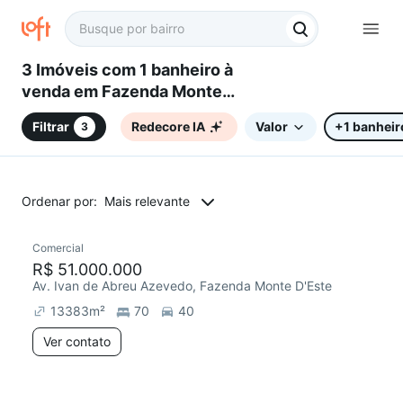
3 Imóveis com 1 banheiro à
venda em Fazenda Monte
D'Este, Campinas, SP
Filtrar
Redecore IA
Valor
+1 banheir
3
Ordenar por:
Mais relevante
Comercial
R$ 51.000.000
Av. Ivan de Abreu Azevedo, Fazenda Monte D'Este
13383
m²
70
40
Ver contato