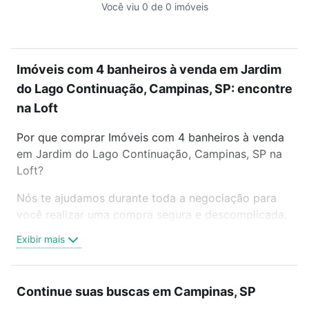
Você viu 0 de 0 imóveis
Imóveis com 4 banheiros à venda em Jardim
do Lago Continuação, Campinas, SP: encontre
na Loft
Por que comprar Imóveis com 4 banheiros à venda
em Jardim do Lago Continuação, Campinas, SP na
Loft?
Nós te ajudamos durante toda a negociação para
você realizar uma compra segura e descomplicada.
Seja em um bairro mais residencial ou perto do
Exibir mais
trabalho e do metrô, aqui você vai encontrar a
oferta ideal de Imóveis com 4 banheiros à venda em
Jardim do Lago Continuação, Campinas, SP para
Continue suas buscas em Campinas, SP
conquistar seu sonho. Agende uma visita presencial