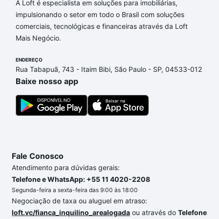
Aqui na Loft temos a oferta ideal para você, com
A Loft é especialista em soluções para imobiliárias,
Imóveis com 4 banheiros à venda em Jardim do
impulsionando o setor em todo o Brasil com soluções
Lago Continuação, Campinas, SP que custam a
comerciais, tecnológicas e financeiras através da Loft
partir de R$ 0 e com nossas opções de
Mais Negócio.
financiamento imobiliário as parcelas podem se
ENDEREÇO
adequar ao seu orçamento. Se ainda tem alguma
Rua Tabapuã, 743 - Itaim Bibi, São Paulo - SP, 04533-012
dúvida dos custos envolvidos no processo de
Baixe nosso app
compra, veja em nosso portal
quanto custa comprar
um apartamento
e conte com a gente para comprar
o imóvel dos seus sonhos com segurança e
conforto. Loft, com você até as chaves.
Fale Conosco
Atendimento para dúvidas gerais:
Telefone e WhatsApp: +55 11 4020-2208
Segunda-feira a sexta-feira das 9:00 às 18:00
Negociação de taxa ou aluguel em atraso:
loft.vc/fianca_inquilino_arealogada
ou através do
Telefone