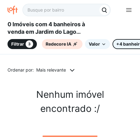
0 Imóveis com 4 banheiros à
venda em Jardim do Lago
Continuação, Campinas, SP
Filtrar
Redecore IA
Valor
+4 banhei
3
Ordenar por:
Mais relevante
Nenhum imóvel
encontrado :/