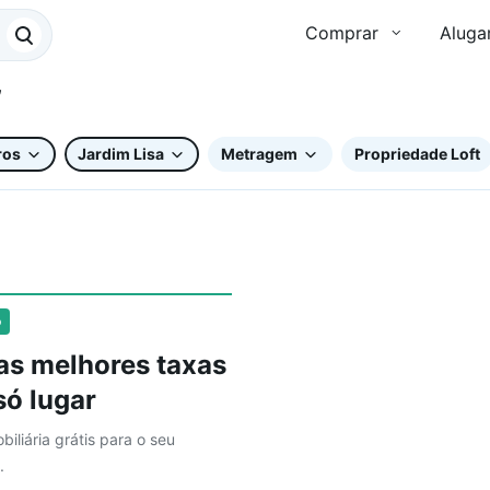
Comprar
Aluga
ros
Jardim Lisa
Metragem
Propriedade Loft
o
as melhores taxas
ó lugar
biliária grátis para o seu
.