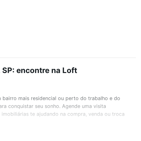
 SP: encontre na Loft
airro mais residencial ou perto do trabalho e do
ara conquistar seu sonho. Agende uma visita
imobiliárias te ajudando na compra, venda ou troca