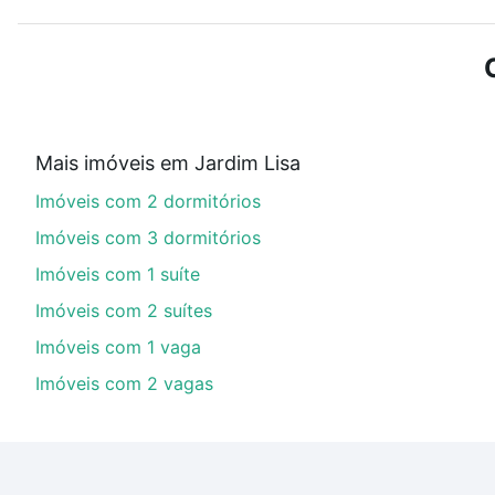
Use barra de busca no topo para pesquisar por ruas, 
ou sem vaga de garagem para combinar perfeitamente 
Imóveis com 1 banheiro à venda em Jardim Lisa, Campi
Qual o preço de Imóveis com 1 banheiro à venda
Mais imóveis em Jardim Lisa
Aqui na Loft temos a oferta ideal para você, com Imó
Imóveis com 2 dormitórios
financiamento imobiliário as parcelas podem se adeq
portal
quanto custa comprar um apartamento
e conte
Imóveis com 3 dormitórios
Imóveis com 1 suíte
Imóveis com 2 suítes
Imóveis com 1 vaga
Imóveis com 2 vagas