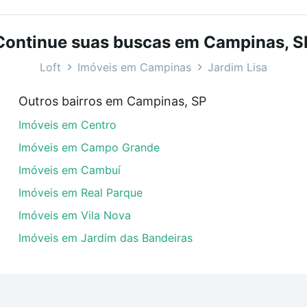
bairros e até condomínios favoritos. Você também pode usa
com o preço, metragem e comodidades, como piscina, aca
Continue suas buscas em Campinas, S
nas, SP ideal para você na Loft.
Loft
Imóveis em Campinas
Jardim Lisa
 em Jardim Lisa, Campinas, SP?
Outros bairros em Campinas, SP
veis com 1 banheiro à venda em Jardim Lisa, Campinas, SP
Imóveis em Centro
uar ao seu orçamento. Se ainda tem alguma dúvida dos cus
 com a gente para comprar o imóvel dos seus sonhos com s
Imóveis em Campo Grande
Imóveis em Cambuí
Imóveis em Real Parque
Imóveis em Vila Nova
Imóveis em Jardim das Bandeiras