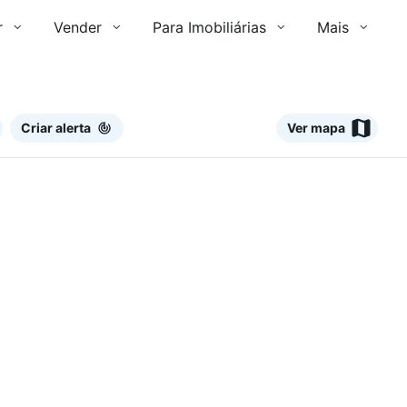
r
Vender
Para Imobiliárias
Mais
Criar alerta
Ver mapa
Ver