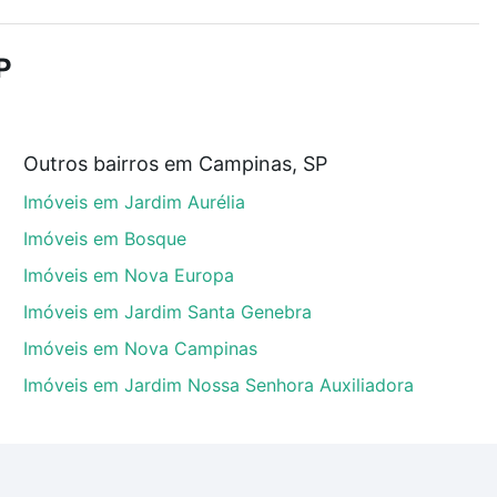
r os filtros como quantidade de quartos, suítes, com
demia, salão de festas ou área verde e encontrar
P
Outros bairros em Campinas, SP
 que custam a partir de R$ 0 e com nossas opções de
Imóveis em Jardim Aurélia
tos envolvidos no processo de compra, veja em nosso
egurança e conforto. Loft, com você até as chaves.
Imóveis em Bosque
Imóveis em Nova Europa
Imóveis em Jardim Santa Genebra
Imóveis em Nova Campinas
Imóveis em Jardim Nossa Senhora Auxiliadora