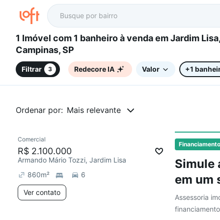
1 Imóvel com 1 banheiro à venda em Jardim Lisa,
Campinas, SP
Filtrar
Redecore IA
Valor
+1 banhei
3
Ordenar por:
Mais relevante
Comercial
Financiament
R$ 2.100.000
Armando Mário Tozzi, Jardim Lisa
Simule 
860
m²
6
em um s
Ver contato
Assessoria imo
financiamento