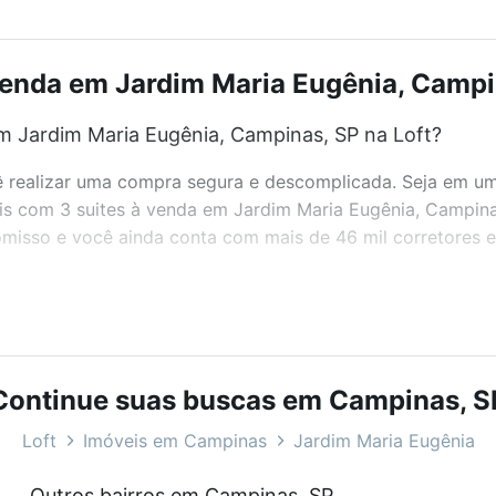
venda em Jardim Maria Eugênia, Campin
m Jardim Maria Eugênia, Campinas, SP na Loft?
realizar uma compra segura e descomplicada. Seja em um b
veis com 3 suites à venda em Jardim Maria Eugênia, Campin
misso e você ainda conta com mais de 46 mil corretores e 
bairros e até condomínios favoritos. Você também pode usa
com o preço, metragem e comodidades, como piscina, aca
Continue suas buscas em Campinas, S
, Campinas, SP ideal para você na Loft.
Loft
Imóveis em Campinas
Jardim Maria Eugênia
m Jardim Maria Eugênia, Campinas, SP?
Outros bairros em Campinas, SP