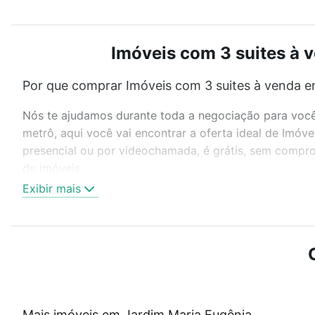
Imóveis com 3 suites à 
Por que comprar Imóveis com 3 suites à venda e
Nós te ajudamos durante toda a negociação para você 
metrô, aqui você vai encontrar a oferta ideal de Imó
presencial ou por videochamada, é grátis, sem compro
de imóveis.
Exibir mais
Como escolher um imóvel?
Use barra de busca no topo para pesquisar por ruas, 
ou sem vaga de garagem para combinar perfeitamente 
Imóveis com 3 suites à venda em Jardim Maria Eugênia
Qual o preço de Imóveis com 3 suites à venda e
Mais imóveis em Jardim Maria Eugênia