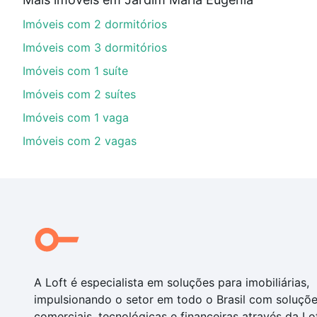
Aqui na Loft temos a oferta ideal para você, com Imó
Imóveis com 2 dormitórios
opções de financiamento imobiliário as parcelas pod
veja em nosso portal
quanto custa comprar um apart
Imóveis com 3 dormitórios
até as chaves.
Imóveis com 1 suíte
Imóveis com 2 suítes
Imóveis com 1 vaga
Imóveis com 2 vagas
A Loft é especialista em soluções para imobiliárias,
impulsionando o setor em todo o Brasil com soluçõ
comerciais, tecnológicas e financeiras através da Lo