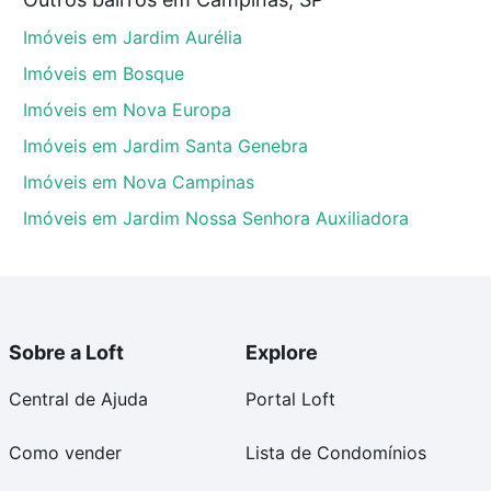
nas, SP que custam a partir de R$ 0 e com nossas
Imóveis em Jardim Aurélia
ida dos custos envolvidos no processo de compra,
us sonhos com segurança e conforto. Loft, com você
Imóveis em Bosque
Imóveis em Nova Europa
Imóveis em Jardim Santa Genebra
Imóveis em Nova Campinas
Imóveis em Jardim Nossa Senhora Auxiliadora
Sobre a Loft
Explore
Central de Ajuda
Portal Loft
Como vender
Lista de Condomínios