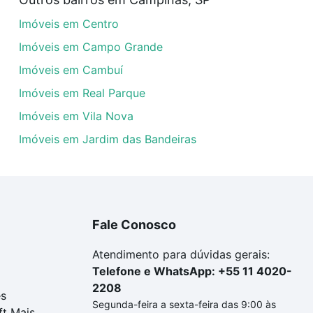
veis com 3 suites à venda em Jardim Maria Eugênia, Campi
Imóveis em Centro
em se adequar ao seu orçamento. Se ainda tem alguma dúv
amento
e conte com a gente para comprar o imóvel dos se
Imóveis em Campo Grande
Imóveis em Cambuí
Imóveis em Real Parque
Imóveis em Vila Nova
Imóveis em Jardim das Bandeiras
Fale Conosco
Atendimento para dúvidas gerais:
Telefone e WhatsApp: +55 11 4020-
2208
es
Segunda-feira a sexta-feira das 9:00 às
ft Mais