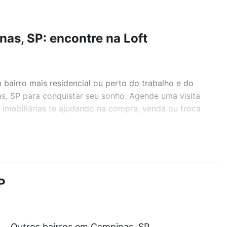
as, SP: encontre na Loft
airro mais residencial ou perto do trabalho e do
as, SP para conquistar seu sonho. Agende uma visita
imobiliárias te ajudando na compra, venda ou troca
r os filtros como quantidade de quartos, suítes, com
demia, salão de festas ou área verde e encontrar
P
Outros bairros em Campinas, SP