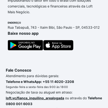
Belo II, Campinas, SP que custam a partir de R$ 0 e
impulsionando o setor em todo o Brasil com soluções
com nossas opções de financiamento imobiliário as
comerciais, tecnológicas e financeiras através da Loft
parcelas podem se adequar ao seu orçamento. Se
Mais Negócio.
ainda tem alguma dúvida dos custos envolvidos no
ENDEREÇO
processo de compra, veja em nosso portal
quanto
Rua Tabapuã, 743 - Itaim Bibi, São Paulo - SP, 04533-012
custa comprar um apartamento
e conte com a
Baixe nosso app
gente para comprar o imóvel dos seus sonhos com
segurança e conforto. Loft, com você até as
chaves.
Fale Conosco
Atendimento para dúvidas gerais:
Telefone e WhatsApp: +55 11 4020-2208
Segunda-feira a sexta-feira das 9:00 às 18:00
Negociação de taxa ou aluguel em atraso:
loft.vc/fianca_inquilino_arealogada
ou através do
Telefone
0800 001 6003