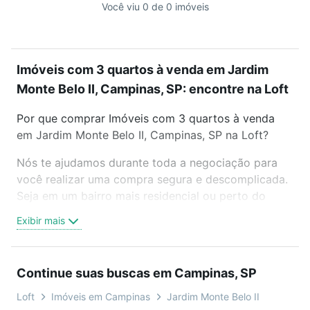
Você viu 0 de 0 imóveis
Imóveis com 3 quartos à venda em Jardim
Monte Belo II, Campinas, SP: encontre na Loft
Por que comprar Imóveis com 3 quartos à venda
em Jardim Monte Belo II, Campinas, SP na Loft?
Nós te ajudamos durante toda a negociação para
você realizar uma compra segura e descomplicada.
Seja em um bairro mais residencial ou perto do
trabalho e do metrô, aqui você vai encontrar a
Exibir mais
oferta ideal de Imóveis com 3 quartos à venda em
Jardim Monte Belo II, Campinas, SP para conquistar
seu sonho. Agende uma visita presencial ou por
Continue suas buscas em Campinas, SP
videochamada, é grátis, sem compromisso e você
ainda conta com mais de 46 mil corretores e
Loft
Imóveis em Campinas
Jardim Monte Belo II