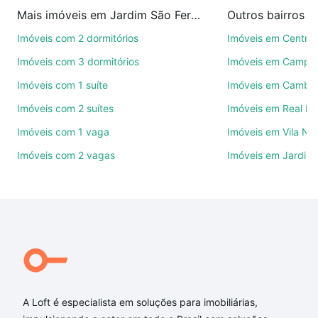
imobiliárias te ajudando na compra, venda ou troca
Mais imóveis em Jardim São Fernando
Outros bairros 
de imóveis.
Imóveis com 2 dormitórios
Imóveis em Centro
Como escolher um imóvel?
Imóveis com 3 dormitórios
Imóveis em Campo
Use barra de busca no topo para pesquisar por
Imóveis com 1 suíte
Imóveis em Cambuí
ruas, bairros e até condomínios favoritos. Você
Imóveis com 2 suítes
Imóveis em Real P
também pode usar os filtros como quantidade de
quartos, suítes, com ou sem vaga de garagem para
Imóveis com 1 vaga
Imóveis em Vila No
combinar perfeitamente com o preço, metragem e
Imóveis com 2 vagas
Imóveis em Jardim 
comodidades, como piscina, academia, salão de
festas ou área verde e encontrar Imóveis com 3
suites à venda em Jardim São Fernando, Campinas,
SP ideal para você na Loft.
Qual o preço de Imóveis com 3 suites à venda em
Jardim São Fernando, Campinas, SP?
Aqui na Loft temos a oferta ideal para você, com
Imóveis com 3 suites à venda em Jardim São
A Loft é especialista em soluções para imobiliárias,