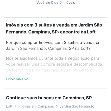
Você viu 0 de 0 imóveis
Imóveis com 3 suites à venda em Jardim São
Fernando, Campinas, SP: encontre na Loft
Por que comprar Imóveis com 3 suites à venda em
Jardim São Fernando, Campinas, SP na Loft?
Nós te ajudamos durante toda a negociação para
você realizar uma compra segura e descomplicada.
Seja em um bairro mais residencial ou perto do
trabalho e do metrô, aqui você vai encontrar a
Exibir mais
oferta ideal de Imóveis com 3 suites à venda em
Jardim São Fernando, Campinas, SP para conquistar
seu sonho. Agende uma visita presencial ou por
Continue suas buscas em Campinas, SP
videochamada, é grátis, sem compromisso e você
ainda conta com mais de 46 mil corretores e
Loft
Imóveis em Campinas
Jardim São Fernando