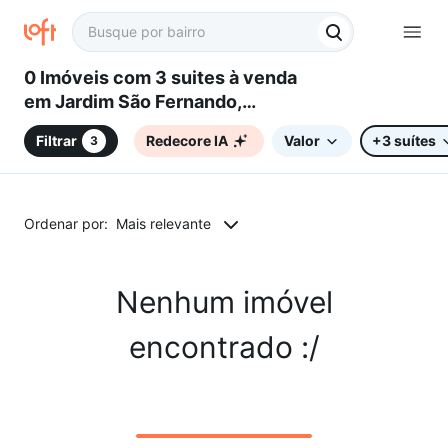
0 Imóveis com 3 suites à venda
em Jardim São Fernando,
Campinas, SP
Filtrar
Redecore IA
Valor
+3 suítes
3
Ordenar por:
Mais relevante
Nenhum imóvel
encontrado :/