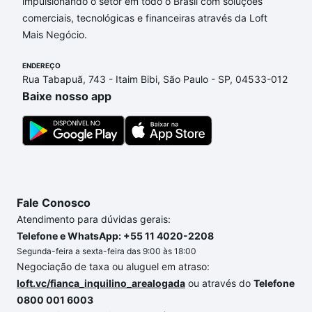
Fernando, Campinas, SP que custam a partir de R$
impulsionando o setor em todo o Brasil com soluções
0 e com nossas opções de financiamento imobiliário
comerciais, tecnológicas e financeiras através da Loft
as parcelas podem se adequar ao seu orçamento.
Mais Negócio.
Se ainda tem alguma dúvida dos custos envolvidos
ENDEREÇO
no processo de compra, veja em nosso portal
Rua Tabapuã, 743 - Itaim Bibi, São Paulo - SP, 04533-012
quanto custa comprar um apartamento
e conte com
Baixe nosso app
a gente para comprar o imóvel dos seus sonhos
com segurança e conforto. Loft, com você até as
chaves.
Fale Conosco
Atendimento para dúvidas gerais:
Telefone e WhatsApp: +55 11 4020-2208
Segunda-feira a sexta-feira das 9:00 às 18:00
Negociação de taxa ou aluguel em atraso:
loft.vc/fianca_inquilino_arealogada
ou através do
Telefone
0800 001 6003