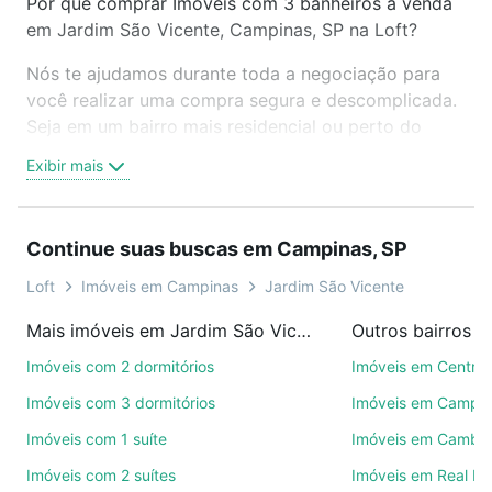
Por que comprar Imóveis com 3 banheiros à venda
em Jardim São Vicente, Campinas, SP na Loft?
Nós te ajudamos durante toda a negociação para
você realizar uma compra segura e descomplicada.
Seja em um bairro mais residencial ou perto do
trabalho e do metrô, aqui você vai encontrar a
Exibir mais
oferta ideal de Imóveis com 3 banheiros à venda em
Jardim São Vicente, Campinas, SP para conquistar
seu sonho. Agende uma visita presencial ou por
Continue suas buscas em Campinas, SP
videochamada, é grátis, sem compromisso e você
ainda conta com mais de 46 mil corretores e
Loft
Imóveis em Campinas
Jardim São Vicente
imobiliárias te ajudando na compra, venda ou troca
Mais imóveis em Jardim São Vicente
Outros bairros 
de imóveis.
Imóveis com 2 dormitórios
Imóveis em Centro
Como escolher um imóvel?
Imóveis com 3 dormitórios
Imóveis em Campo
Use barra de busca no topo para pesquisar por
Imóveis com 1 suíte
Imóveis em Cambuí
ruas, bairros e até condomínios favoritos. Você
Imóveis com 2 suítes
Imóveis em Real P
também pode usar os filtros como quantidade de