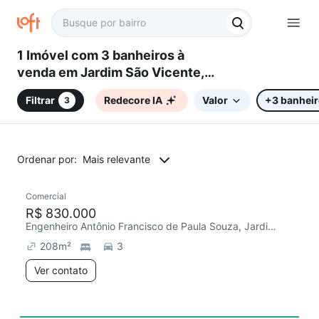
1 Imóvel com 3 banheiros à
venda em Jardim São Vicente,
Campinas, SP
Filtrar
Redecore IA
Valor
+3 banhei
3
Ordenar por:
Mais relevante
Comercial
R$ 830.000
Engenheiro Antônio Francisco de Paula Souza, Jardim São Vicente
208
m²
3
Ver contato