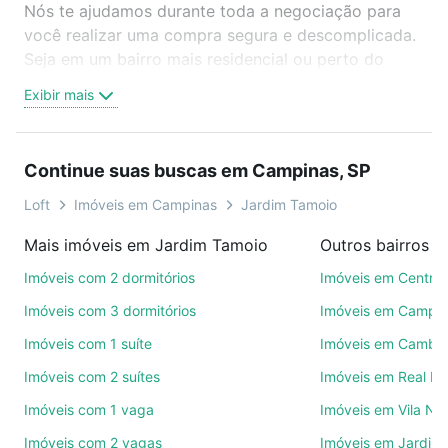
Nós te ajudamos durante toda a negociação para
você realizar uma compra segura e descomplicada.
Seja em um bairro mais residencial ou perto do
trabalho e do metrô, aqui você vai encontrar a
Exibir mais
oferta ideal de Imóveis com 4 vagas à venda em
Jardim Tamoio, Campinas, SP para conquistar seu
sonho. Agende uma visita presencial ou por
Continue suas buscas em Campinas, SP
videochamada, é grátis, sem compromisso e você
ainda conta com mais de 46 mil corretores e
Loft
Imóveis em Campinas
Jardim Tamoio
imobiliárias te ajudando na compra, venda ou troca
Mais imóveis em Jardim Tamoio
Outros bairros 
de imóveis.
Imóveis com 2 dormitórios
Imóveis em Centro
Como escolher um imóvel?
Imóveis com 3 dormitórios
Imóveis em Campo
Use barra de busca no topo para pesquisar por
Imóveis com 1 suíte
Imóveis em Cambuí
ruas, bairros e até condomínios favoritos. Você
Imóveis com 2 suítes
Imóveis em Real P
também pode usar os filtros como quantidade de
quartos, suítes, com ou sem vaga de garagem para
Imóveis com 1 vaga
Imóveis em Vila No
combinar perfeitamente com o preço, metragem e
Imóveis com 2 vagas
Imóveis em Jardim 