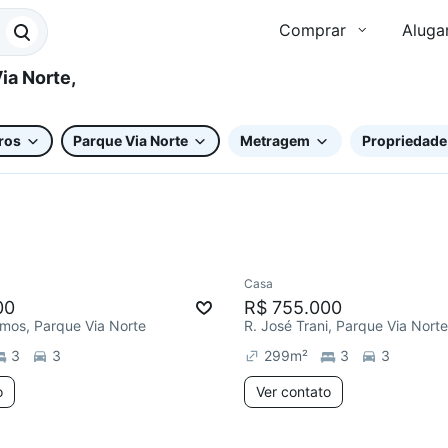
Comprar
Aluga
ros
Parque Via Norte
Metragem
Propriedade
Casa
e mês
Redecorar
00
R$ 755.000
mos, Parque Via Norte
R. José Trani, Parque Via Norte
3
3
299
m²
3
3
o
Ver contato