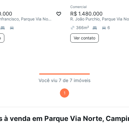
Comercial
Chegou este mês
0.000
R$ 1.480.000
R. Pedro Gianfrancisco, Parque Via Norte
R. João Purchio, Parque Via No
366
m²
6
o
Ver contato
Você viu 7 de 7 imóveis
1
 à venda em Parque Via Norte, Campin