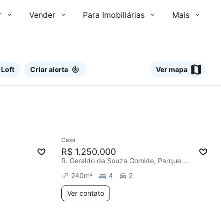
r
Vender
Para Imobiliárias
Mais
 Loft
Criar alerta
Ver mapa
Ver
Casa
R$ 1.250.000
R. Geraldo de Souza Gomide, Parque Via Norte
240
m²
4
2
Ver contato