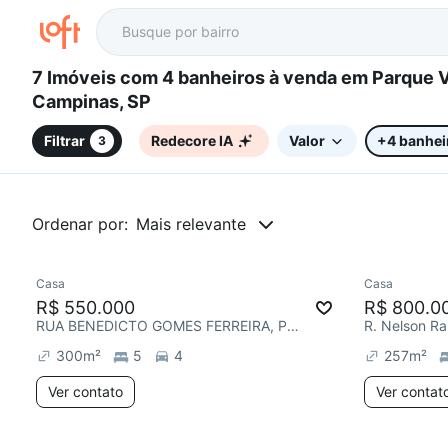
7 Imóveis com 4 banheiros à venda em Parque Via Norte,
Campinas, SP
Filtrar
Redecore IA
Valor
+4 banhei
3
Ordenar por:
Mais relevante
Casa
Casa
Chegou est
R$ 550.000
R$ 800.0
RUA BENEDICTO GOMES FERREIRA, Parque Via Norte
R. Nelson Ra
300
m²
5
4
257
m²
Ver contato
Ver contat