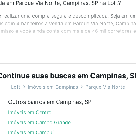
da em Parque Via Norte, Campinas, SP na Loft?
realizar uma compra segura e descomplicada. Seja em um b
veis com 4 banheiros à venda em Parque Via Norte, Campina
misso e você ainda conta com mais de 46 mil corretores e 
bairros e até condomínios favoritos. Você também pode usa
com o preço, metragem e comodidades, como piscina, aca
Continue suas buscas em Campinas, S
 Campinas, SP ideal para você na Loft.
Loft
Imóveis em Campinas
Parque Via Norte
a em Parque Via Norte, Campinas, SP?
Outros bairros em Campinas, SP
veis com 4 banheiros à venda em Parque Via Norte, Campin
Imóveis em Centro
em se adequar ao seu orçamento. Se ainda tem alguma dúv
amento
e conte com a gente para comprar o imóvel dos se
Imóveis em Campo Grande
Imóveis em Cambuí