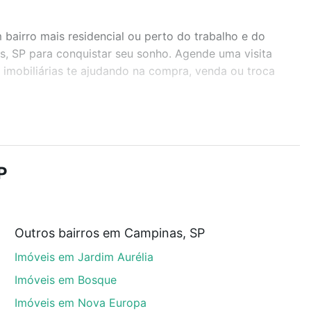
airro mais residencial ou perto do trabalho e do
s, SP para conquistar seu sonho. Agende uma visita
imobiliárias te ajudando na compra, venda ou troca
r os filtros como quantidade de quartos, suítes, com
demia, salão de festas ou área verde e encontrar
P
Outros bairros em Campinas, SP
as, SP que custam a partir de R$ 0 e com nossas
Imóveis em Jardim Aurélia
ida dos custos envolvidos no processo de compra,
us sonhos com segurança e conforto. Loft, com você
Imóveis em Bosque
Imóveis em Nova Europa