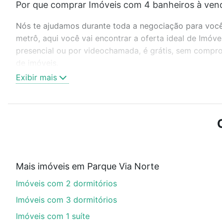
Por que comprar Imóveis com 4 banheiros à ven
Nós te ajudamos durante toda a negociação para você 
metrô, aqui você vai encontrar a oferta ideal de Imó
presencial ou por videochamada, é grátis, sem compro
de imóveis.
Exibir mais
Como escolher um imóvel?
Use barra de busca no topo para pesquisar por ruas, 
ou sem vaga de garagem para combinar perfeitamente 
Imóveis com 4 banheiros à venda em Parque Via Norte,
Qual o preço de Imóveis com 4 banheiros à vend
Mais imóveis em Parque Via Norte
Aqui na Loft temos a oferta ideal para você, com Imó
Imóveis com 2 dormitórios
opções de financiamento imobiliário as parcelas pod
veja em nosso portal
quanto custa comprar um apart
Imóveis com 3 dormitórios
até as chaves.
Imóveis com 1 suíte