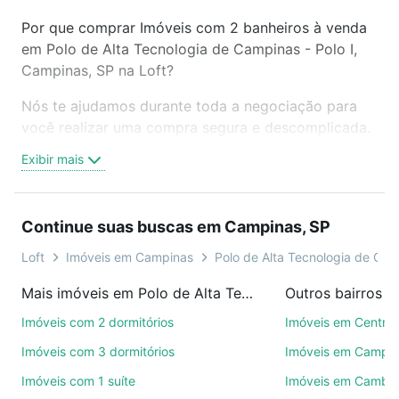
Por que comprar Imóveis com 2 banheiros à venda
em Polo de Alta Tecnologia de Campinas - Polo I,
Campinas, SP na Loft?
Nós te ajudamos durante toda a negociação para
você realizar uma compra segura e descomplicada.
Seja em um bairro mais residencial ou perto do
Exibir mais
trabalho e do metrô, aqui você vai encontrar a
oferta ideal de Imóveis com 2 banheiros à venda em
Polo de Alta Tecnologia de Campinas - Polo I,
Continue suas buscas em Campinas, SP
Campinas, SP para conquistar seu sonho. Agende
uma visita presencial ou por videochamada, é grátis,
Loft
Imóveis em Campinas
Polo de Alta Tecnologia de Camp
sem compromisso e você ainda conta com mais de
Mais imóveis em Polo de Alta Tecnologia de Campinas - Polo I
Outros bairros 
46 mil corretores e imobiliárias te ajudando na
compra, venda ou troca de imóveis.
Imóveis com 2 dormitórios
Imóveis em Centro
Imóveis com 3 dormitórios
Imóveis em Campo
Como escolher um imóvel?
Imóveis com 1 suíte
Imóveis em Cambuí
Use barra de busca no topo para pesquisar por