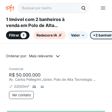
1 Imóvel com 2 banheiros à
venda em Polo de Alta
Tecnologia de Campinas - Polo
Filtrar
Redecore IA
Valor
+2 banhei
3
I, Campinas, SP
Ordenar por:
Mais relevante
Comercial
Chegou este mês
R$ 50.000.000
Av. Carlos Pellegrini Júnior, Polo de Alta Tecnologia de Campinas - Polo I
22000
m²
Ver contato