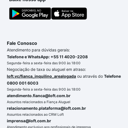
adequar ao seu orçamento. Se ainda tem alguma
dúvida dos custos envolvidos no processo de
compra, veja em nosso portal
quanto custa comprar
um apartamento
e conte com a gente para comprar
o imóvel dos seus sonhos com segurança e
conforto. Loft, com você até as chaves.
Fale Conosco
Atendimento para dúvidas gerais:
Telefone e WhatsApp: +55 11 4020-2208
Segunda-feira a sexta-feira das 9:00 às 18:00
Negociação de taxa ou aluguel em atraso:
loft.vc/fianca_inquilino_arealogada
ou através do
Telefone
0800 001 6003
Segunda-feira a sexta-feira das 9:00 às 18:00
atendimento.fianca@loft.com.br
Assuntos relacionados a Fiança Aluguel
relacionamento.plataforma@loft.com.br
Assuntos relacionados ao CRM Loft
imprensa@loft.com.br
Atendimento exclusivo aos profissionais de imprensa