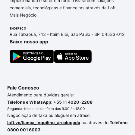
de financiamento imobiliário as parcelas podem se
impulsionando o setor em todo o Brasil com soluções
adequar ao seu orçamento. Se ainda tem alguma
comerciais, tecnológicas e financeiras através da Loft
dúvida dos custos envolvidos no processo de
Mais Negócio.
compra, veja em nosso portal
quanto custa comprar
ENDEREÇO
um apartamento
e conte com a gente para comprar
Rua Tabapuã, 743 - Itaim Bibi, São Paulo - SP, 04533-012
o imóvel dos seus sonhos com segurança e
Baixe nosso app
conforto. Loft, com você até as chaves.
Fale Conosco
Atendimento para dúvidas gerais:
Telefone e WhatsApp: +55 11 4020-2208
Segunda-feira a sexta-feira das 9:00 às 18:00
Negociação de taxa ou aluguel em atraso:
loft.vc/fianca_inquilino_arealogada
ou através do
Telefone
0800 001 6003