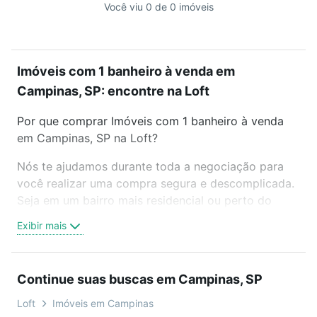
Você viu 0 de 0 imóveis
Imóveis com 1 banheiro à venda em
Campinas, SP: encontre na Loft
Por que comprar Imóveis com 1 banheiro à venda
em Campinas, SP na Loft?
Nós te ajudamos durante toda a negociação para
você realizar uma compra segura e descomplicada.
Seja em um bairro mais residencial ou perto do
trabalho e do metrô, aqui você vai encontrar a
Exibir mais
oferta ideal de Imóveis com 1 banheiro à venda em
Campinas, SP para conquistar seu sonho. Agende
uma visita presencial ou por videochamada, é grátis,
Continue suas buscas em Campinas, SP
sem compromisso e você ainda conta com mais de
46 mil corretores e imobiliárias te ajudando na
Loft
Imóveis em Campinas