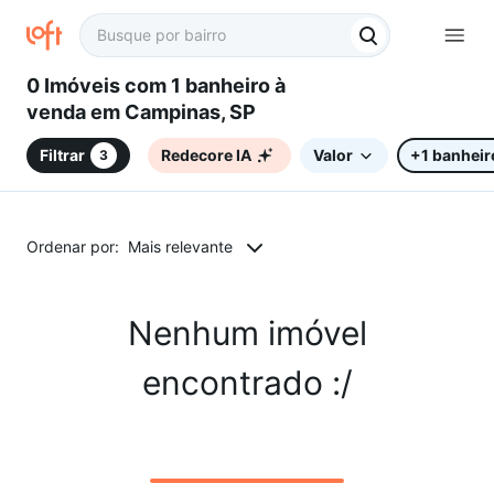
0 Imóveis com 1 banheiro à
venda em Campinas, SP
Filtrar
Redecore IA
Valor
+1 banheir
3
Ordenar por:
Mais relevante
Nenhum imóvel
encontrado :/