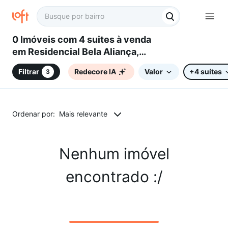
0 Imóveis com 4 suites à venda
em Residencial Bela Aliança,
Campinas, SP
Filtrar
Redecore IA
Valor
+4 suítes
3
Ordenar por:
Mais relevante
Nenhum imóvel
encontrado :/