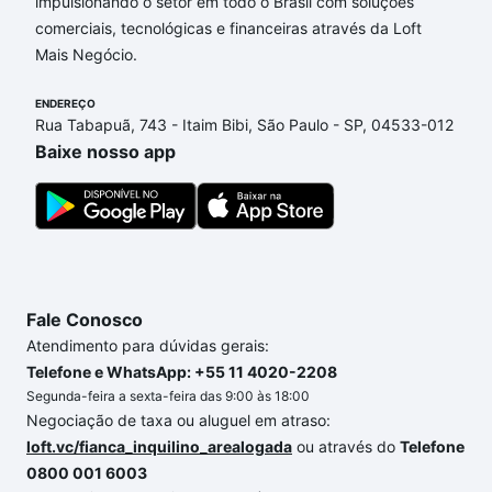
Aliança, Campinas, SP que custam a partir de R$ 0 e
impulsionando o setor em todo o Brasil com soluções
com nossas opções de financiamento imobiliário as
comerciais, tecnológicas e financeiras através da Loft
parcelas podem se adequar ao seu orçamento. Se
Mais Negócio.
ainda tem alguma dúvida dos custos envolvidos no
ENDEREÇO
processo de compra, veja em nosso portal
quanto
Rua Tabapuã, 743 - Itaim Bibi, São Paulo - SP, 04533-012
custa comprar um apartamento
e conte com a
Baixe nosso app
gente para comprar o imóvel dos seus sonhos com
segurança e conforto. Loft, com você até as
chaves.
Fale Conosco
Atendimento para dúvidas gerais:
Telefone e WhatsApp: +55 11 4020-2208
Segunda-feira a sexta-feira das 9:00 às 18:00
Negociação de taxa ou aluguel em atraso:
loft.vc/fianca_inquilino_arealogada
ou através do
Telefone
0800 001 6003