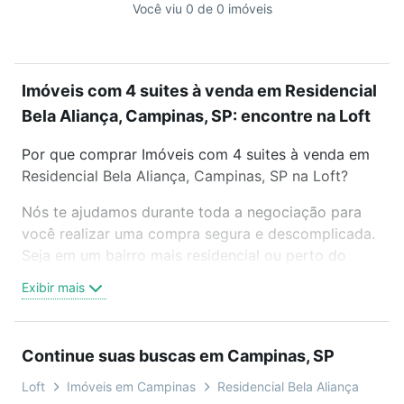
Você viu 0 de 0 imóveis
Imóveis com 4 suites à venda em Residencial
Bela Aliança, Campinas, SP: encontre na Loft
Por que comprar Imóveis com 4 suites à venda em
Residencial Bela Aliança, Campinas, SP na Loft?
Nós te ajudamos durante toda a negociação para
você realizar uma compra segura e descomplicada.
Seja em um bairro mais residencial ou perto do
trabalho e do metrô, aqui você vai encontrar a
Exibir mais
oferta ideal de Imóveis com 4 suites à venda em
Residencial Bela Aliança, Campinas, SP para
conquistar seu sonho. Agende uma visita presencial
Continue suas buscas em Campinas, SP
ou por videochamada, é grátis, sem compromisso e
você ainda conta com mais de 46 mil corretores e
Loft
Imóveis em Campinas
Residencial Bela Aliança