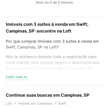
Você viu 0 de 0 imóveis
Imóveis com 3 suites à venda em Swift,
Campinas, SP: encontre na Loft
Por que comprar Imóveis com 3 suites à venda em
Swift, Campinas, SP na Loft?
Nós te ajudamos durante toda a negociação para
você realizar uma compra segura e descomplicada.
Seja em um bairro mais residencial ou perto do
trabalho e do metrô, aqui você vai encontrar a
Exibir mais
oferta ideal de Imóveis com 3 suites à venda em
Swift, Campinas, SP para conquistar seu sonho.
Agende uma visita presencial ou por videochamada,
Continue suas buscas em Campinas, SP
é grátis, sem compromisso e você ainda conta com
mais de 46 mil corretores e imobiliárias te ajudando
Loft
Imóveis em Campinas
Swift