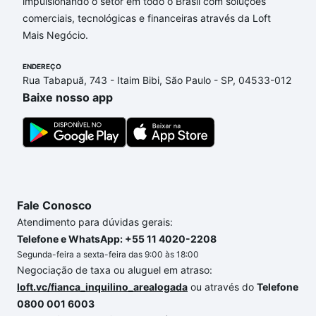
opções de financiamento imobiliário as parcelas
impulsionando o setor em todo o Brasil com soluções
podem se adequar ao seu orçamento. Se ainda tem
comerciais, tecnológicas e financeiras através da Loft
alguma dúvida dos custos envolvidos no processo
Mais Negócio.
de compra, veja em nosso portal
quanto custa
ENDEREÇO
comprar um apartamento
e conte com a gente para
Rua Tabapuã, 743 - Itaim Bibi, São Paulo - SP, 04533-012
comprar o imóvel dos seus sonhos com segurança e
Baixe nosso app
conforto. Loft, com você até as chaves.
Fale Conosco
Atendimento para dúvidas gerais:
Telefone e WhatsApp: +55 11 4020-2208
Segunda-feira a sexta-feira das 9:00 às 18:00
Negociação de taxa ou aluguel em atraso:
loft.vc/fianca_inquilino_arealogada
ou através do
Telefone
0800 001 6003