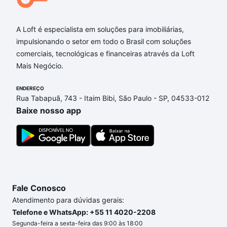
Aqui na Loft temos a oferta ideal para você, com
Imóveis com 3 banheiros à venda em Parque
A Loft é especialista em soluções para imobiliárias,
Taquaral, Campinas, SP que custam a partir de R$ 0
impulsionando o setor em todo o Brasil com soluções
e com nossas opções de financiamento imobiliário
comerciais, tecnológicas e financeiras através da Loft
as parcelas podem se adequar ao seu orçamento.
Mais Negócio.
Se ainda tem alguma dúvida dos custos envolvidos
ENDEREÇO
no processo de compra, veja em nosso portal
Rua Tabapuã, 743 - Itaim Bibi, São Paulo - SP, 04533-012
quanto custa comprar um apartamento
e conte com
Baixe nosso app
a gente para comprar o imóvel dos seus sonhos
com segurança e conforto. Loft, com você até as
chaves.
Fale Conosco
Atendimento para dúvidas gerais:
Telefone e WhatsApp: +55 11 4020-2208
Segunda-feira a sexta-feira das 9:00 às 18:00