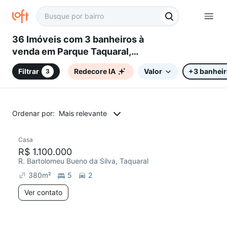
36 Imóveis com 3 banheiros à
venda em Parque Taquaral,
Campinas, SP
Filtrar
Redecore IA
Valor
+3 banhei
3
Ordenar por:
Mais relevante
Casa
R$ 1.100.000
R. Bartolomeu Bueno da Silva, Taquaral
380
m²
5
2
Ver contato