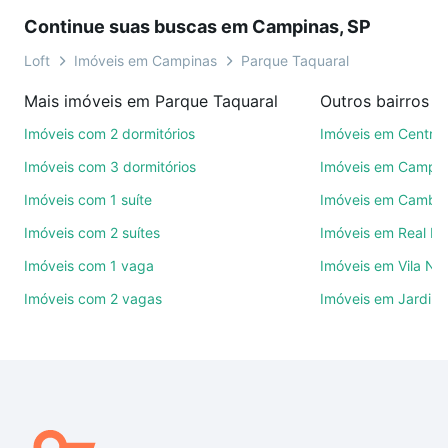
sonho. Agende uma visita presencial ou por
Continue suas buscas em Campinas, SP
videochamada, é grátis, sem compromisso e você
ainda conta com mais de 46 mil corretores e
Loft
Imóveis em Campinas
Parque Taquaral
imobiliárias te ajudando na compra, venda ou troca
Mais imóveis em Parque Taquaral
Outros bairros 
de imóveis.
Imóveis com 2 dormitórios
Imóveis em Centro
Como escolher um imóvel?
Imóveis com 3 dormitórios
Imóveis em Campo
Use barra de busca no topo para pesquisar por
Imóveis com 1 suíte
Imóveis em Cambuí
ruas, bairros e até condomínios favoritos. Você
Imóveis com 2 suítes
Imóveis em Real P
também pode usar os filtros como quantidade de
quartos, suítes, com ou sem vaga de garagem para
Imóveis com 1 vaga
Imóveis em Vila No
combinar perfeitamente com o preço, metragem e
Imóveis com 2 vagas
Imóveis em Jardim 
comodidades, como piscina, academia, salão de
festas ou área verde e encontrar Imóveis com 3
banheiros à venda em Parque Taquaral, Campinas,
SP ideal para você na Loft.
Qual o preço de Imóveis com 3 banheiros à venda
em Parque Taquaral, Campinas, SP?