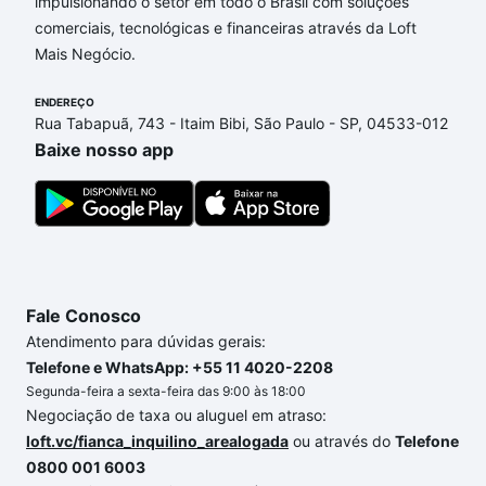
de financiamento imobiliário as parcelas podem se
impulsionando o setor em todo o Brasil com soluções
adequar ao seu orçamento. Se ainda tem alguma
comerciais, tecnológicas e financeiras através da Loft
dúvida dos custos envolvidos no processo de
Mais Negócio.
compra, veja em nosso portal
quanto custa comprar
ENDEREÇO
um apartamento
e conte com a gente para comprar
Rua Tabapuã, 743 - Itaim Bibi, São Paulo - SP, 04533-012
o imóvel dos seus sonhos com segurança e
Baixe nosso app
conforto. Loft, com você até as chaves.
Fale Conosco
Atendimento para dúvidas gerais:
Telefone e WhatsApp: +55 11 4020-2208
Segunda-feira a sexta-feira das 9:00 às 18:00
Negociação de taxa ou aluguel em atraso:
loft.vc/fianca_inquilino_arealogada
ou através do
Telefone
0800 001 6003