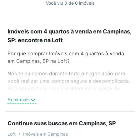
Você viu 0 de 0 imóveis
Imóveis com 4 quartos à venda em Campinas,
SP: encontre na Loft
Por que comprar Imóveis com 4 quartos à venda
em Campinas, SP na Loft?
Nós te ajudamos durante toda a negociação para
você realizar uma compra segura e descomplicada.
Seja em um bairro mais residencial ou perto do
trabalho e do metrô, aqui você vai encontrar a
Exibir mais
oferta ideal de Imóveis com 4 quartos à venda em
Campinas, SP para conquistar seu sonho. Agende
uma visita presencial ou por videochamada, é grátis,
Continue suas buscas em Campinas, SP
sem compromisso e você ainda conta com mais de
46 mil corretores e imobiliárias te ajudando na
Loft
Imóveis em Campinas